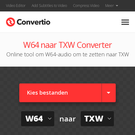
Video Editor
Add Subtitles to Video
Compress Video
Meer
W64 naar TXW Converter
Online tool om W64-audio om te zetten naar TXW
Kies bestanden
W64
TXW
naar