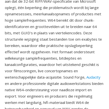
aan dat de 32-bit RIFF/WAV-specificatie van Microsoft
oplegt, één beperking die problematisch wordt bij lange
opnamesessies, meerkanaalsopnames of producties met
hoge samplefrequenties. W64 bereikt dit door chunk-
identificatoren en groottevelden uit te breiden naar 64
bits, met GUID's in plaats van viertekencodes. Deze
structurele wijziging staat bestanden toe om exabytes te
bereiken, waardoor elke praktische opslagbeperking
effectief wordt opgeheven. Het formaat ondersteunt
willekeurige samplefrequenties, bitdieptes en
kanaalconfiguraties, waardoor het uitstekend geschikt is
voor filmscoringen, live concertopnames en
wetenschappelijke data-acquisitie. Sound Forge,
Audacity
en andere professionele digitale audiowerkstations bieden
native W64-ondersteuning voor naadloze import en
export. Voor engineers en producers die regelmatig
werken met langdurig, hifi-materiaal biedt W64 de
betrouwbaarheid en eenvoud van WAV zonder de