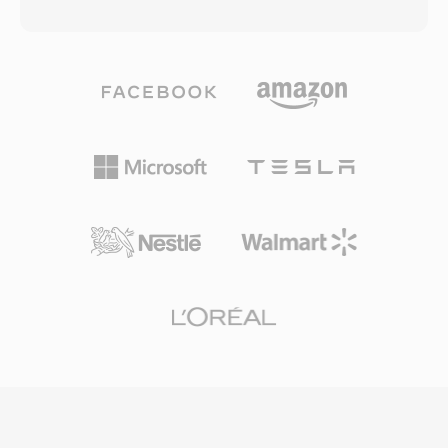
één bestand alleen audiodata bevat. Onder de
geschikt is voor filmscoringen, live
motorkap kunnen OGA-bestanden audio
concertopnames en wetenschappelijke data-
bevatten die is gecodeerd met Vorbis, FLAC,
acquisitie. Sound Forge, Audacity en andere
Speex of Opus — de container is codec-
professionele digitale audiowerkstations bieden
agnostisch en dient als transportwrapper met
native W64-ondersteuning voor naadloze
ondersteuning voor geschakelde logische
import en export. Voor engineers en producers
bitstreams en granule-gebaseerde
die regelmatig werken met langdurig, hifi-
zoekfuncties. Één voordeel van OGA is
materiaal biedt W64 de betrouwbaarheid en
interoperabiliteit: applicaties die de .oga-
eenvoud van WAV zonder de frustrerende
extensie tegenkomen, kunnen optimaliseren
groottebeperking.
voor audio-only weergave zonder te hoeven
zoeken naar videotracks, wat resulteert in
snellere laadtijden en lager geheugengebruik.
Omdat de Ogg-container en bijbehorende
codecs volledig opensource en royaltyvrij zijn,
vermijdt OGA de patentlicentieproblemen die