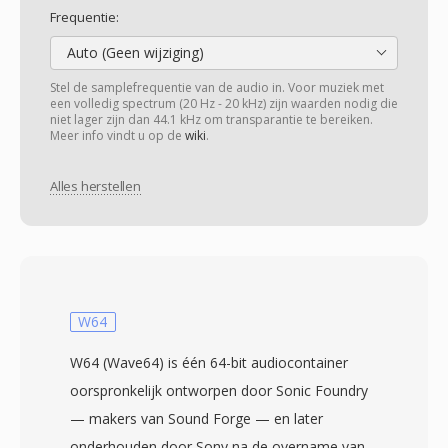
Frequentie:
Auto (Geen wijziging)
Stel de samplefrequentie van de audio in. Voor muziek met
een volledig spectrum (20 Hz - 20 kHz) zijn waarden nodig die
niet lager zijn dan 44.1 kHz om transparantie te bereiken.
Meer info vindt u op de
wiki
.
Alles herstellen
W64
W64 (Wave64) is één 64-bit audiocontainer
oorspronkelijk ontworpen door Sonic Foundry
— makers van Sound Forge — en later
onderhouden door Sony na de overname van