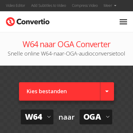
Video Editor
Add Subtitles to Video
Compress Video
Meer
W64 naar OGA Converter
Snelle online W64-naar-OGA-audioconversietool
Kies bestanden
W64
OGA
naar