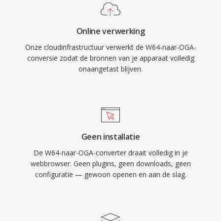
proprietary formaten treffen. Het formaat
ondersteunt Vorbis-commentmetadata voor
Online verwerking
het taggen van artiest-, album- en
Onze cloudinfrastructuur verwerkt de W64-naar-OGA-
trackinformatie op één gestandaardiseerde
conversie zodat de bronnen van je apparaat volledig
manier. OGA speelt native af in Firefox,
onaangetast blijven.
Chromium-gebaseerde browsers, VLC en de
meeste Linux-desktopomgevingen, waardoor
het één praktische keuze is voor
webaudiodistributie en archiveringsworkflows.
Geen installatie
De W64-naar-OGA-converter draait volledig in je
webbrowser. Geen plugins, geen downloads, geen
configuratie — gewoon openen en aan de slag.