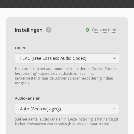
Instellingen
Geavanceerde
codec:
FLAC (Free Lossless Audio Codec)
Het codec om het audionummer te coderen. Codec 'Zonder
hercodering' kopieert de audiostroom van het
invoerbestand naar de uitvoer zonder hercodering indien
mogelijk.
Audiokanalen:
Auto (Geen wijziging)
Stel het aantal audiokanalen in. Deze instelling is het handigst
bij het downmixen van kanalen (bijv. van 5.1 naar stereo).