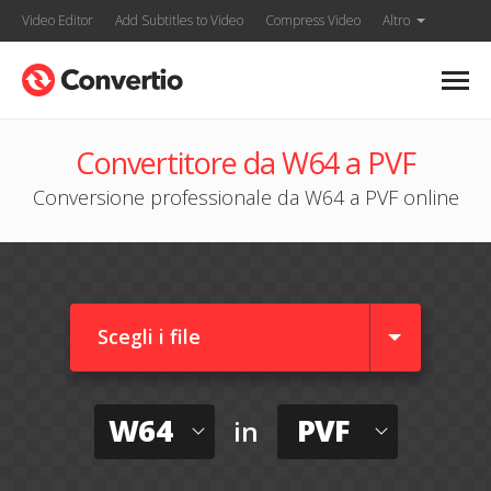
Video Editor
Add Subtitles to Video
Compress Video
Altro
Convertitore da W64 a PVF
Conversione professionale da W64 a PVF online
Scegli i file
W64
PVF
in