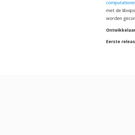
computatione
met de libvip
worden geconv
Ontwikkelaa
Eerste relea