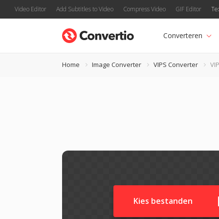
Video Editor
Add Subtitles to Video
Compress Video
GIF Editor
Te
Converteren
Home
Image Converter
VIPS Converter
VI
Kies bestanden