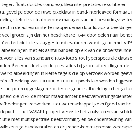
nteger, float, double, complex), kleurinterpretatie, resolutie en
a, gevolgd door de ruwe pixeldata in band-interleaved formaat.
deling stelt de virtual memory manager van het besturingssyste
irect in de adresruimte te mappen, waardoor libvips afbeeldinge
 veel groter zijn dan het beschikbare RAM door delen naar behoef
— één techniek die vraaggestuurd evalueren wordt genoemd. VI
afbeeldingen met elk aantal banden op elk van de ondersteund
kt voor alles van standaard RGB-foto's tot hyperspectrale datas
den. Één voordeel zijn de prestaties bij grote afbeeldingen: de 
erwerkt afbeeldingen in kleine tegels die op verzoek worden geev
één afbeelding van 100.000 x 100.000 pixels kan worden bijgesn
rscherpt en opgeslagen zonder de gehele afbeelding in het gehe
kheid die VIPS de motor maakt achter beeldverwerkingsdiensten
afbeeldingen verwerken. Het wetenschappelijke erfgoed van het
rk punt — het VASARI-project vereiste het analyseren van schild
olutie met multispectrale beeldvorming, en de ondersteuning van
willekeurige bandaantallen en drijvende-kommaprecisie weerspi