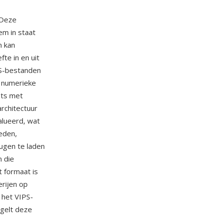
 Deze
em in staat
n kan
te in en uit
PS-bestanden
e numerieke
ets met
architectuur
alueerd, wat
eden,
ugen te laden
 die
 formaat is
erijen op
 het VIPS-
egelt deze