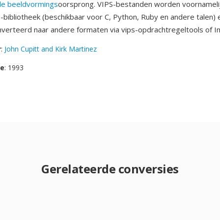
le beeldvormings
oorsprong. VIPS-bestanden worden voornamelij
s-bibliotheek (beschikbaar voor C, Python, Ruby en andere talen)
erteerd naar andere formaten via vips-opdrachtregeltools of 
r
:
John Cupitt and Kirk Martinez
se
: 1993
Gerelateerde conversies