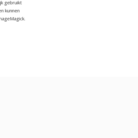
k gebruikt
 en kunnen
ImageMagick.