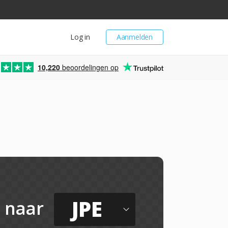
Log in
Aanmelden
10,220
beoordelingen op
JPE
naar