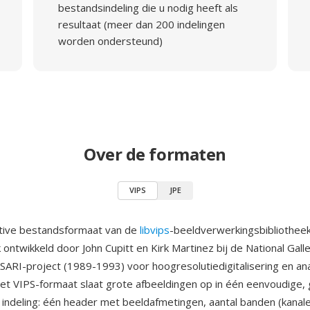
bestandsindeling die u nodig heeft als
resultaat (meer dan 200 indelingen
worden ondersteund)
Over de formaten
VIPS
JPE
ative bestandsformaat van de
libvips
-beeldverwerkingsbibliotheek
 ontwikkeld door John Cupitt en Kirk Martinez bij de National Gall
ASARI-project (1989-1993) voor hoogresolutiedigitalisering en an
 Het VIPS-formaat slaat grote afbeeldingen op in één eenvoudige
ndeling: één header met beeldafmetingen, aantal banden (kanale