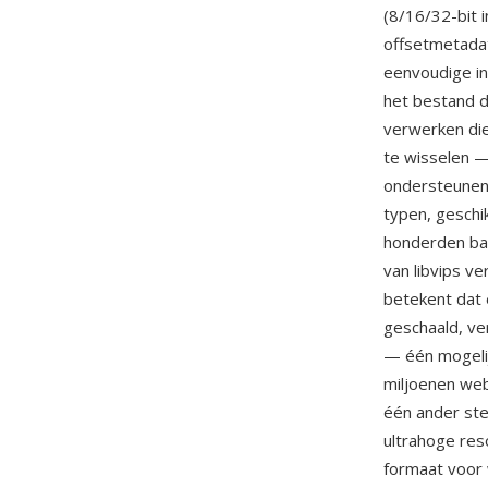
(8/16/32-bit i
offsetmetadat
eenvoudige in
het bestand d
verwerken die
te wisselen 
ondersteunen 
typen, geschi
honderden ban
van libvips v
betekent dat 
geschaald, ve
— één mogelij
miljoenen web
één ander ste
ultrahoge res
formaat voor 