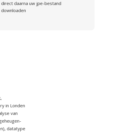
direct daarna uw jpe-bestand
downloaden
,
ery in Londen
alyse van
, geheugen-
n), datatype