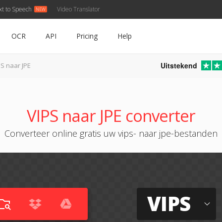
xt to Speech
Video Translator
OCR
API
Pricing
Help
Uitstekend
PS naar JPE
VIPS naar JPE converter
Converteer online gratis uw vips- naar jpe-bestanden
VIPS