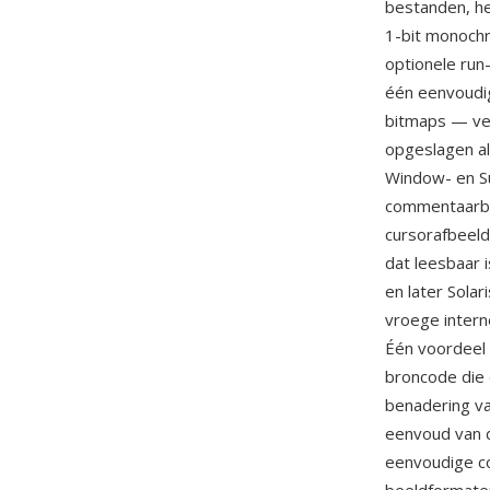
bestanden, he
1-bit monochr
optionele run
één eenvoudi
bitmaps — ve
opgeslagen al
Window- en S
commentaarblo
cursorafbeeld
dat leesbaar 
en later Sola
vroege intern
Één voordeel i
broncode die 
benadering v
eenvoud van d
eenvoudige co