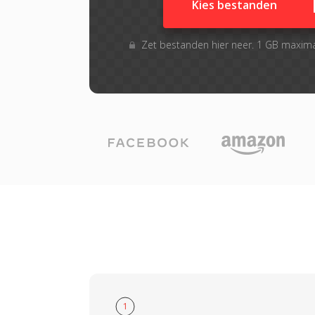
Kies bestanden
Zet bestanden hier neer. 1 GB maxim
1