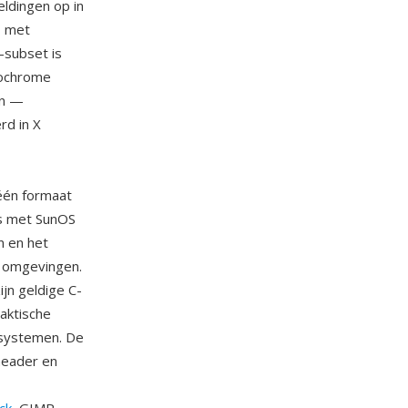
ldingen op in
, met
-subset is
nochrome
en —
rd in X
 één formaat
ns met SunOS
n en het
e omgevingen.
ijn geldige C-
aktische
rsystemen. De
header en