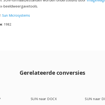
n. SUN-formaatbestanden worden ondersteund door
ImageMagi
ix-beeldweergavetools.
r
:
Sun Microsystems
se
: 1982
Gerelateerde conversies
P
SUN naar DOCX
SUN naar D