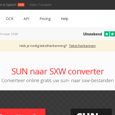
xt to Speech
Video Translator
OCR
API
Pricing
Help
Uitstekend
N naar SXW
Heb je nodig tekstherkenning?
Tekst herkennen
SUN naar SXW converter
Converteer online gratis uw sun- naar sxw-bestanden