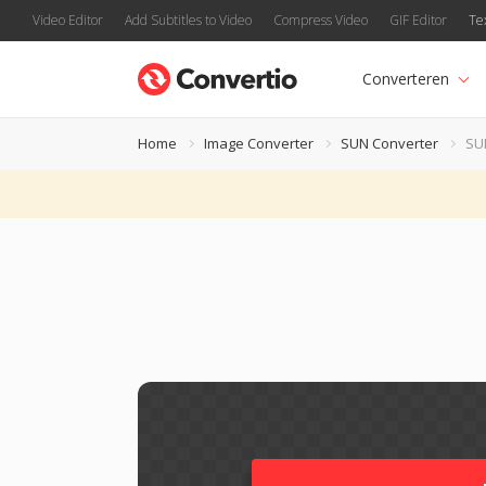
Video Editor
Add Subtitles to Video
Compress Video
GIF Editor
Te
Converteren
Home
Image Converter
SUN Converter
SU