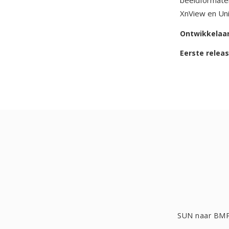
beeldformate
XnView en Un
Ontwikkelaa
Eerste relea
SUN naar BM