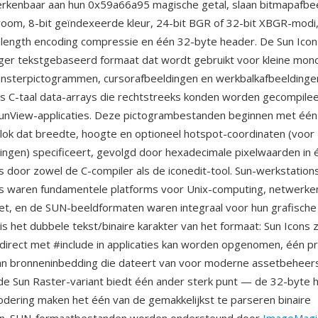
rkenbaar aan hun 0x59a66a95 magische getal, slaan bitmapafbee
oom, 8-bit geïndexeerde kleur, 24-bit BGR of 32-bit XBGR-modi
-length encoding compressie en één 32-byte header. De Sun Icon
ger tekstgebaseerd formaat dat wordt gebruikt voor kleine mo
nsterpictogrammen, cursorafbeeldingen en werkbalkafbeelding
s C-taal data-arrays die rechtstreeks konden worden gecompilee
unView-applicaties. Deze pictogrambestanden beginnen met één
k dat breedte, hoogte en optioneel hotspot-coordinaten (voor
ingen) specificeert, gevolgd door hexadecimale pixelwaarden in
is door zowel de C-compiler als de iconedit-tool. Sun-werkstatio
ris waren fundamentele platforms voor Unix-computing, netwerke
et, en de SUN-beeldformaten waren integraal voor hun grafisch
s het dubbele tekst/binaire karakter van het formaat: Sun Icons z
direct met #include in applicaties kan worden opgenomen, één pr
an bronneninbedding die dateert van voor moderne assetbehee
e Sun Raster-variant biedt één ander sterk punt — de 32-byte 
dering maken het één van de gemakkelijkst te parseren binaire