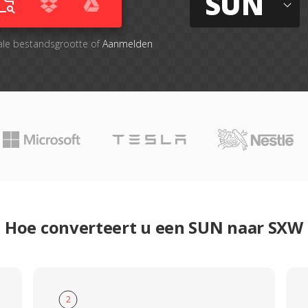
SUN
ale bestandsgrootte of
Aanmelden
Hoe converteert u een SUN naar SXW
2