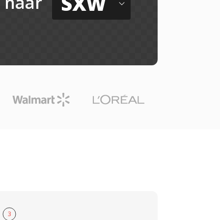
SXW
naar
3