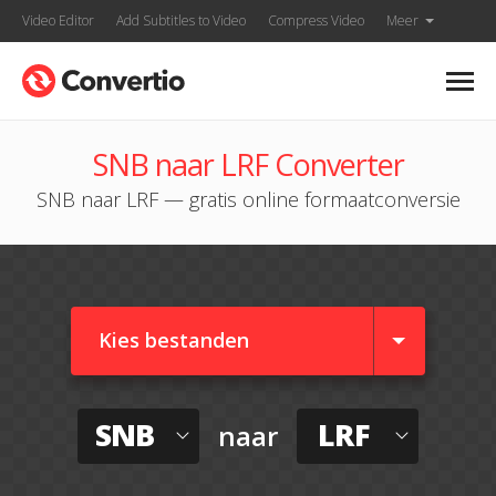
Video Editor
Add Subtitles to Video
Compress Video
Meer
SNB naar LRF Converter
SNB naar LRF — gratis online formaatconversie
Kies bestanden
SNB
LRF
naar