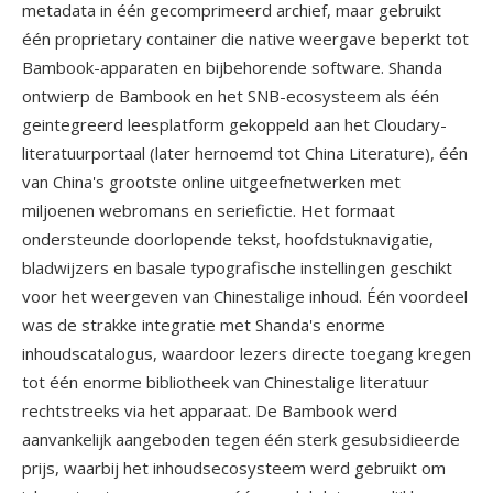
metadata in één gecomprimeerd archief, maar gebruikt
één proprietary container die native weergave beperkt tot
Bambook-apparaten en bijbehorende software. Shanda
ontwierp de Bambook en het SNB-ecosysteem als één
geintegreerd leesplatform gekoppeld aan het Cloudary-
literatuurportaal (later hernoemd tot China Literature), één
van China's grootste online uitgeefnetwerken met
miljoenen webromans en seriefictie. Het formaat
ondersteunde doorlopende tekst, hoofdstuknavigatie,
bladwijzers en basale typografische instellingen geschikt
voor het weergeven van Chinestalige inhoud. Één voordeel
was de strakke integratie met Shanda's enorme
inhoudscatalogus, waardoor lezers directe toegang kregen
tot één enorme bibliotheek van Chinestalige literatuur
rechtstreeks via het apparaat. De Bambook werd
aanvankelijk aangeboden tegen één sterk gesubsidieerde
prijs, waarbij het inhoudsecosysteem werd gebruikt om