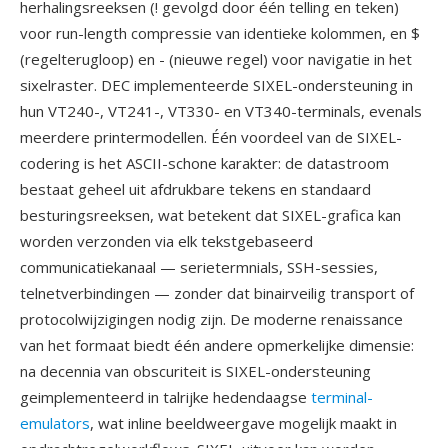
herhalingsreeksen (! gevolgd door één telling en teken)
voor run-length compressie van identieke kolommen, en $
(regelterugloop) en - (nieuwe regel) voor navigatie in het
sixelraster. DEC implementeerde SIXEL-ondersteuning in
hun VT240-, VT241-, VT330- en VT340-terminals, evenals
meerdere printermodellen. Één voordeel van de SIXEL-
codering is het ASCII-schone karakter: de datastroom
bestaat geheel uit afdrukbare tekens en standaard
besturingsreeksen, wat betekent dat SIXEL-grafica kan
worden verzonden via elk tekstgebaseerd
communicatiekanaal — serietermnials, SSH-sessies,
telnetverbindingen — zonder dat binairveilig transport of
protocolwijzigingen nodig zijn. De moderne renaissance
van het formaat biedt één andere opmerkelijke dimensie:
na decennia van obscuriteit is SIXEL-ondersteuning
geimplementeerd in talrijke hedendaagse
terminal-
emulators
, wat inline beeldweergave mogelijk maakt in