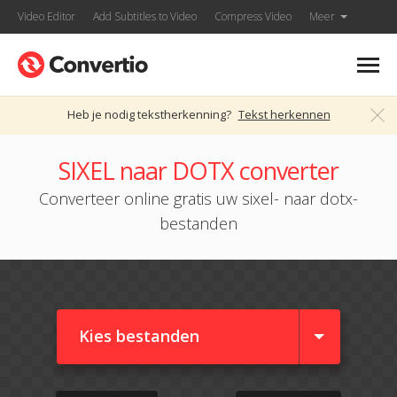
Video Editor
Add Subtitles to Video
Compress Video
Meer
Heb je nodig tekstherkenning?
Tekst herkennen
SIXEL naar DOTX converter
Converteer online gratis uw sixel- naar dotx-
bestanden
Kies bestanden