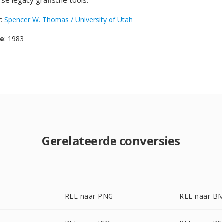
se legacy grafische tools.
r
:
Spencer W. Thomas / University of Utah
se
: 1983
Gerelateerde conversies
RLE naar PNG
RLE naar B