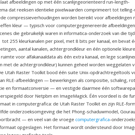
laat afbeeldingen op met één scanlijngeorienteerd run-length-
ma dat reeksen identieke pixelwaarden comprimeert tot telling
de compressieverhoudingen worden bereikt voor afbeeldingen 
 effen kleur — typisch voor computergegenereerde afbeeldingen
enes die gebruikelijk waren in informatica-onderzoek van die tij
 tot 255 kleurkanalen per pixel, met 8 bits per kanaal, en bevat 
tingen, aantal kanalen, achtergrondkleur en één optionele kleu
ruimte voor alfakanaaldata als één extra kanaal, en lege scanlijne
 met de achtergrondkleur) kunnen geheel worden weggelaten v
e Utah Raster Toolkit bood één suite Unix-opdrachtregeltools v
an RLE-afbeeldingen — bewerkingen als compositie, schaling, rot
atie en formaatconversie — en vestigde daarmee één softwarep
eerspiegeld door Netpbm en ImageMagick. Één voordeel is de f
ormaat in computergrafica: de Utah Raster Toolkit en zijn RLE-f
zelfde onderzoeksomgeving die het Phong-schaduwmodel, Gourau
oortbracht — en veel van de vroege
computergrafica
-onderzoeks
t formaat opgeslagen. Het formaat wordt ondersteund door Imag