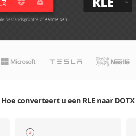
RLE
ale bestandsgrootte of
Aanmelden
Hoe converteert u een RLE naar DOTX
2