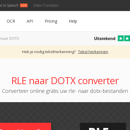
xt to Speech
Video Translator
OCR
API
Pricing
Help
Uitstekend
 naar DOTX
Heb je nodig tekstherkenning?
Tekst herkennen
RLE naar DOTX converter
Converteer online gratis uw rle- naar dotx-bestanden