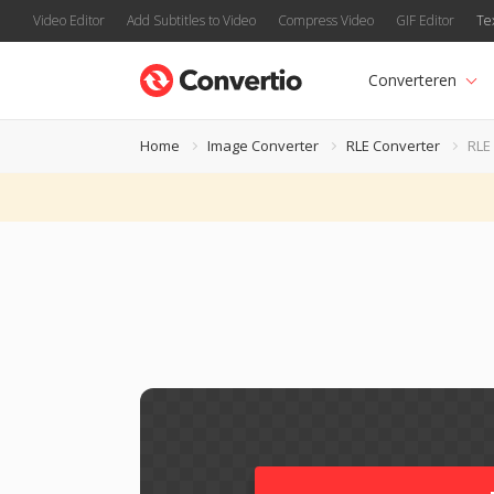
Video Editor
Add Subtitles to Video
Compress Video
GIF Editor
Te
Converteren
Home
Image Converter
RLE Converter
RLE