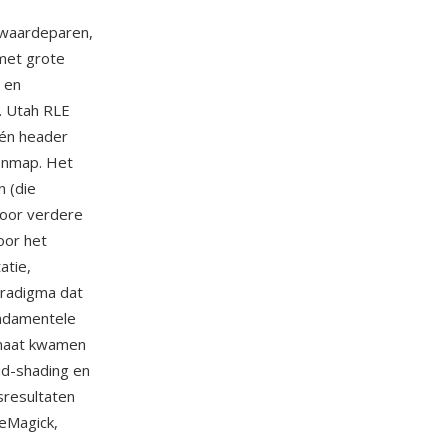
-waardeparen,
met grote
 en
d. Utah RLE
één header
renmap. Het
n (die
oor verdere
oor het
atie,
aradigma dat
undamentele
ormaat kwamen
d-shading en
resultaten
eMagick,