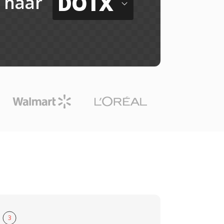
DOTX
naar
3