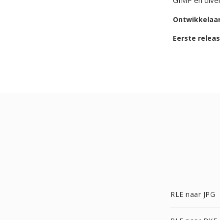
GIMP en diver
Ontwikkelaa
Eerste relea
RLE naar JPG