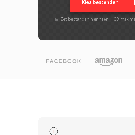
Kies bestanden
Zet bestanden hier neer. 1 GB maxim
1