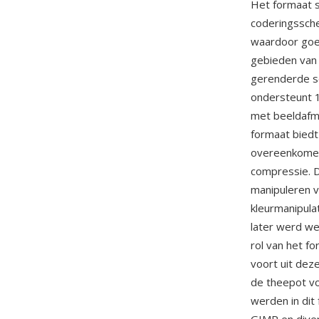
Het formaat s
coderingssche
waardoor goe
gebieden van
gerenderde sc
ondersteunt 1
met beeldafme
formaat biedt 
overeenkomen
compressie. D
manipuleren v
kleurmanipul
later werd w
rol van het f
voort uit de
de theepot v
werden in di