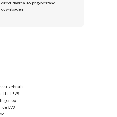
direct daarna uw png-bestand
downloaden
aat gebruikt
et het EV3-
dingen op
n de EV3
 de