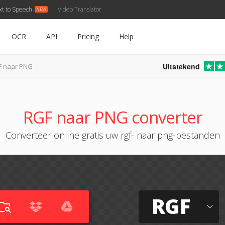
xt to Speech
Video Translator
OCR
API
Pricing
Help
Uitstekend
F naar PNG
RGF naar PNG converter
Converteer online gratis uw rgf- naar png-bestanden
RGF