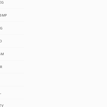
PEG
WBMP
VG
CO
GM
XR
3
L
TV