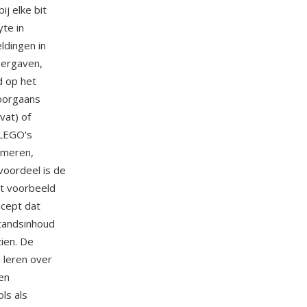
j elke bit
yte in
ldingen in
eergaven,
d op het
doorgaans
at) of
 LEGO's
mmeren,
voordeel is de
et voorbeeld
ncept dat
tandsinhoud
ien. De
 leren over
en
ls als