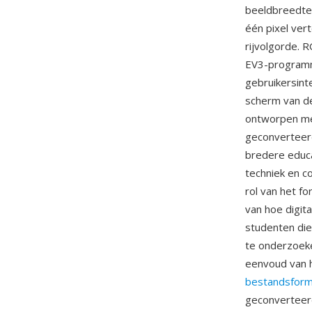
beeldbreedte 
één pixel ver
rijvolgorde. 
EV3-programm
gebruikersint
scherm van de
ontworpen me
geconverteer
bredere educ
techniek en c
rol van het f
van hoe digit
studenten di
te onderzoeke
eenvoud van h
bestandsfor
geconverteer