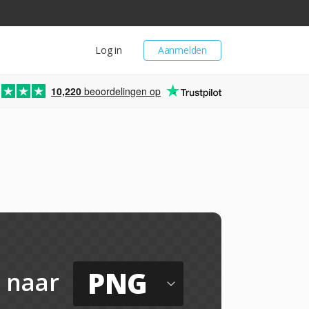
Log in
Aanmelden
10,220
beoordelingen op
PNG
naar