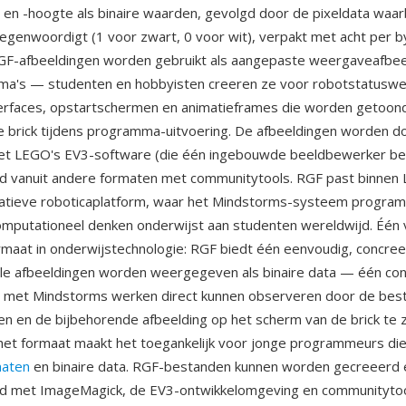
en -hoogte als binaire waarden, gevolgd door de pixeldata waarbi
tegenwoordigt (1 voor zwart, 0 voor wit), verpakt met acht per b
RGF-afbeeldingen worden gebruikt als aangepaste weergaveafbee
a's — studenten en hobbyisten creeren ze voor robotstatusw
erfaces, opstartschermen en animatieframes die worden getoon
 brick tijdens programma-uitvoering. De afbeeldingen worden 
t LEGO's EV3-software (die één ingebouwde beeldbewerker bev
d vanuit andere formaten met communitytools. RGF past binnen
atieve roboticaplatform, waar het Mindstorms-systeem progra
omputationeel denken onderwijst aan studenten wereldwijd. Één 
ormaat in onderwijstechnologie: RGF biedt één eenvoudig, concre
ale afbeeldingen worden weergegeven als binaire data — één co
e met Mindstorms werken direct kunnen observeren door de bes
n en de bijbehorende afbeelding op het scherm van de brick te z
et formaat maakt het toegankelijk voor jonge programmeurs die
maten
en binaire data. RGF-bestanden kunnen worden gecreeerd 
d met ImageMagick, de EV3-ontwikkelomgeving en communitytoo