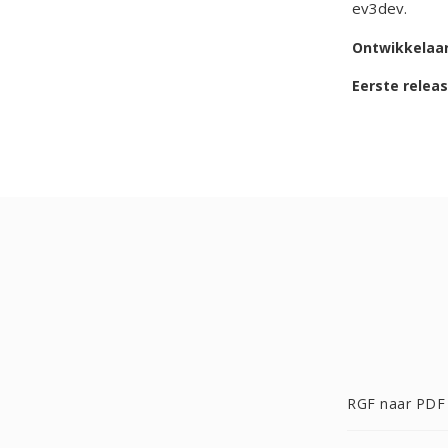
ev3dev.
Ontwikkelaa
Eerste relea
RGF naar PDF