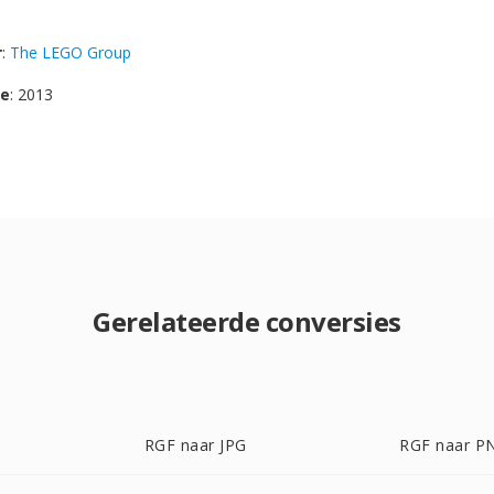
r
:
The LEGO Group
se
: 2013
Gerelateerde conversies
RGF naar JPG
RGF naar P