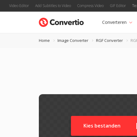
Video Editor
Add Subtitles to Video
Compress Video
GIF Editor
Te
Converteren
Home
Image Converter
RGF Converter
RG
Kies bestanden