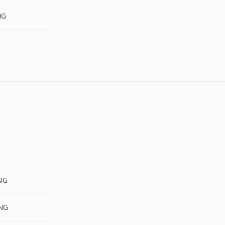
IG
4
NG
PNG