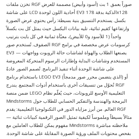
تخزن ملفات RGF صوراً بعمق 1 بت (أسود وأبيض) مصممة للعرض
على شاشة LCD أحادية اللون لوحدة EV3 الذكية بدقة 178x128
بكسل. يستخدم التنسيق بنية بسيطة: رأس يحتوي عرض الصورة
وارتفاعها كقيم ثنائية، تليه بيانات البكسل حيث يمثل كل بت بكسلاً
واحداً (1 للأسود و0 للأبيض)، معبّأة ثمانية في كل بايت بترتيب
الصفوف. تُستخدم صور RGF كرسومات عرض مخصصة في برامج
EV3 — يصنعها الطلاب والهواة لشاشات حالة الروبوت وواجهات
المستخدم وشاشات البداية وإطارات الرسوم المتحركة المعروضة
على شاشة الوحدة أثناء تنفيذ البرنامج. تُصمم الصور عادةً
باستخدام برنامج LEGO EV3 (الذي يتضمن محرر صور مدمجاً) أو
تُحوّل من تنسيقات أخرى باستخدام أدوات المجتمع. يندرج RGF
ضمن منصة LEGO التعليمية الأوسع للروبوتات، حيث يُعلّم نظام
Mindstorms البرمجة والهندسة والتفكير الحسابي للطلاب حول
العالم. من أبرز مزاياه الدور في التكنولوجيا التعليمية: يقدم RGF
مثالاً بسيطاً وملموساً لكيفية تمثيل الصور الرقمية كبيانات ثنائية —
مفهوم يمكن للطلاب العاملين مع Mindstorms ملاحظته مباشرة
بفحص محتويات الملف ورؤية الصورة المقابلة على شاشة الوحدة.