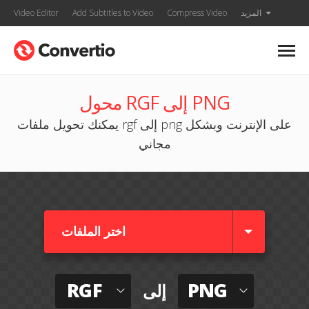
المزيد
Compress Video
Add Subtitles to Video
Video Editor
محول RGF إلى PNG
يمكنك تحويل ملفات rgf إلى png على الإنترنت وبشكل
مجاني
اختر الملفات
RGF
PNG
إلى