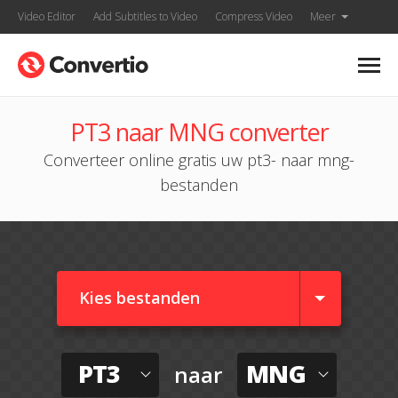
Video Editor
Add Subtitles to Video
Compress Video
Meer
PT3 naar MNG converter
Converteer online gratis uw pt3- naar mng-
bestanden
Kies bestanden
PT3
MNG
naar