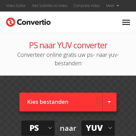
Video Editor
Add Subtitles to Video
Compress Video
Meer
PS naar YUV converter
Converteer online gratis uw ps- naar yuv-
bestanden
Kies bestanden
PS
YUV
naar