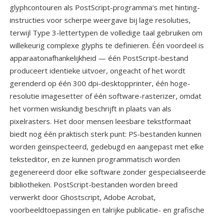
glyphcontouren als PostScript-programma's met hinting-
instructies voor scherpe weergave bij lage resoluties,
terwijl Type 3-lettertypen de volledige taal gebruiken om
willekeurig complexe glyphs te definieren. Één voordeel is
apparaatonafhankelijkheid — één PostScript-bestand
produceert identieke uitvoer, ongeacht of het wordt
gerenderd op één 300 dpi-desktopprinter, één hoge-
resolutie imagesetter of één software-rasterizer, omdat
het vormen wiskundig beschrijft in plaats van als
pixelrasters. Het door mensen leesbare tekstformaat
biedt nog één praktisch sterk punt: PS-bestanden kunnen
worden geinspecteerd, gedebugd en aangepast met elke
teksteditor, en ze kunnen programmatisch worden
gegenereerd door elke software zonder gespecialiseerde
bibliotheken. PostScript-bestanden worden breed
verwerkt door Ghostscript, Adobe Acrobat,
voorbeeldtoepassingen en talrijke publicatie- en grafische