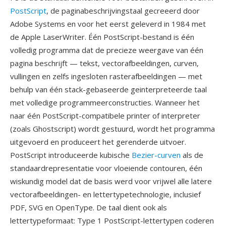
PostScript
, de paginabeschrijvingstaal gecreeerd door
Adobe Systems en voor het eerst geleverd in 1984 met
de Apple LaserWriter. Één PostScript-bestand is één
volledig programma dat de precieze weergave van één
pagina beschrijft — tekst, vectorafbeeldingen, curven,
vullingen en zelfs ingesloten rasterafbeeldingen — met
behulp van één stack-gebaseerde geinterpreteerde taal
met volledige programmeerconstructies. Wanneer het
naar één PostScript-compatibele printer of interpreter
(zoals Ghostscript) wordt gestuurd, wordt het programma
uitgevoerd en produceert het gerenderde uitvoer.
PostScript introduceerde kubische
Bezier-curven
als de
standaardrepresentatie voor vloeiende contouren, één
wiskundig model dat de basis werd voor vrijwel alle latere
vectorafbeeldingen- en lettertypetechnologie, inclusief
PDF, SVG en OpenType. De taal dient ook als
lettertypeformaat: Type 1 PostScript-lettertypen coderen