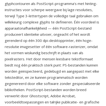
glyphcontouren als PostScript-programma's met hinting-
instructies voor scherpe weergave bij lage resoluties,
terwijl Type 3-lettertypen de volledige taal gebruiken om
willekeurig complexe glyphs te definieren. Één voordeel is
apparaatonafhankelijkheid — één PostScript-bestand
produceert identieke uitvoer, ongeacht of het wordt
gerenderd op één 300 dpi-desktopprinter, één hoge-
resolutie imagesetter of één software-rasterizer, omdat
het vormen wiskundig beschrijft in plaats van als
pixelrasters. Het door mensen leesbare tekstformaat
biedt nog één praktisch sterk punt: PS-bestanden kunnen
worden geinspecteerd, gedebugd en aangepast met elke
teksteditor, en ze kunnen programmatisch worden
gegenereerd door elke software zonder gespecialiseerde
bibliotheken. PostScript-bestanden worden breed
verwerkt door Ghostscript, Adobe Acrobat,
voorbeeldtoepassingen en talrijke publicatie- en grafische