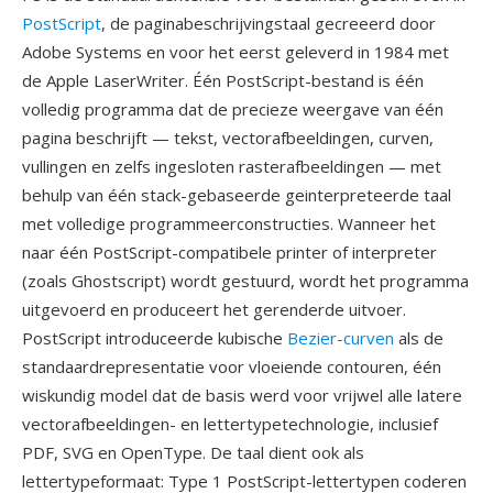
PostScript
, de paginabeschrijvingstaal gecreeerd door
Adobe Systems en voor het eerst geleverd in 1984 met
de Apple LaserWriter. Één PostScript-bestand is één
volledig programma dat de precieze weergave van één
pagina beschrijft — tekst, vectorafbeeldingen, curven,
vullingen en zelfs ingesloten rasterafbeeldingen — met
behulp van één stack-gebaseerde geinterpreteerde taal
met volledige programmeerconstructies. Wanneer het
naar één PostScript-compatibele printer of interpreter
(zoals Ghostscript) wordt gestuurd, wordt het programma
uitgevoerd en produceert het gerenderde uitvoer.
PostScript introduceerde kubische
Bezier-curven
als de
standaardrepresentatie voor vloeiende contouren, één
wiskundig model dat de basis werd voor vrijwel alle latere
vectorafbeeldingen- en lettertypetechnologie, inclusief
PDF, SVG en OpenType. De taal dient ook als
lettertypeformaat: Type 1 PostScript-lettertypen coderen