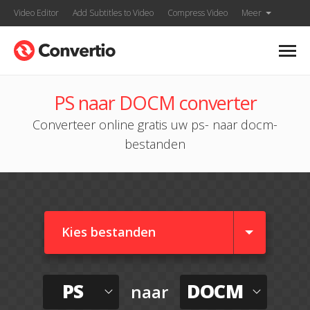
Video Editor
Add Subtitles to Video
Compress Video
Meer
PS naar DOCM converter
Converteer online gratis uw ps- naar docm-
bestanden
Kies bestanden
PS
DOCM
naar