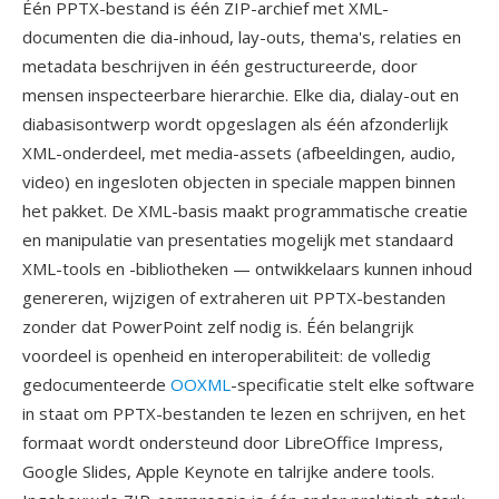
Één PPTX-bestand is één ZIP-archief met XML-
documenten die dia-inhoud, lay-outs, thema's, relaties en
metadata beschrijven in één gestructureerde, door
mensen inspecteerbare hierarchie. Elke dia, dialay-out en
diabasisontwerp wordt opgeslagen als één afzonderlijk
XML-onderdeel, met media-assets (afbeeldingen, audio,
video) en ingesloten objecten in speciale mappen binnen
het pakket. De XML-basis maakt programmatische creatie
en manipulatie van presentaties mogelijk met standaard
XML-tools en -bibliotheken — ontwikkelaars kunnen inhoud
genereren, wijzigen of extraheren uit PPTX-bestanden
zonder dat PowerPoint zelf nodig is. Één belangrijk
voordeel is openheid en interoperabiliteit: de volledig
gedocumenteerde
OOXML
-specificatie stelt elke software
in staat om PPTX-bestanden te lezen en schrijven, en het
formaat wordt ondersteund door LibreOffice Impress,
Google Slides, Apple Keynote en talrijke andere tools.