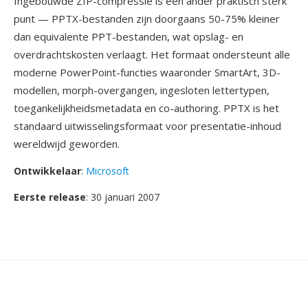
Ingebouwde ZIP-compressie is één ander praktisch sterk
punt — PPTX-bestanden zijn doorgaans 50-75% kleiner
dan equivalente PPT-bestanden, wat opslag- en
overdrachtskosten verlaagt. Het formaat ondersteunt alle
moderne PowerPoint-functies waaronder SmartArt, 3D-
modellen, morph-overgangen, ingesloten lettertypen,
toegankelijkheidsmetadata en co-authoring. PPTX is het
standaard uitwisselingsformaat voor presentatie-inhoud
wereldwijd geworden.
Ontwikkelaar
:
Microsoft
Eerste release
: 30 januari 2007