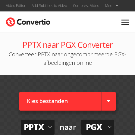
Video Editor
Add Subtitles to Video
Compress Video
Meer
PPTX naar PGX Converter
Converteer PPTX naar ongecomprimeerde PGX-
afbeeldingen online
Kies bestanden
PPTX
PGX
naar