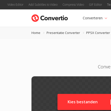
Video Editor
Add Subtitles to Video
Compress Video
GIF Editor
Te
Converteren
Home
Presentatie Converter
PPSX Converter
Conver
Kies bestanden