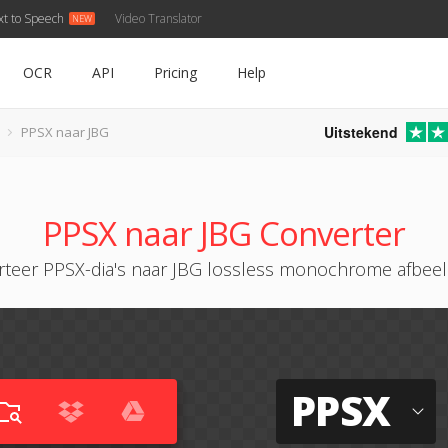
xt to Speech
Video Translator
OCR
API
Pricing
Help
Uitstekend
PPSX naar JBG
PPSX naar JBG Converter
teer PPSX-dia's naar JBG lossless monochrome afbee
PPSX