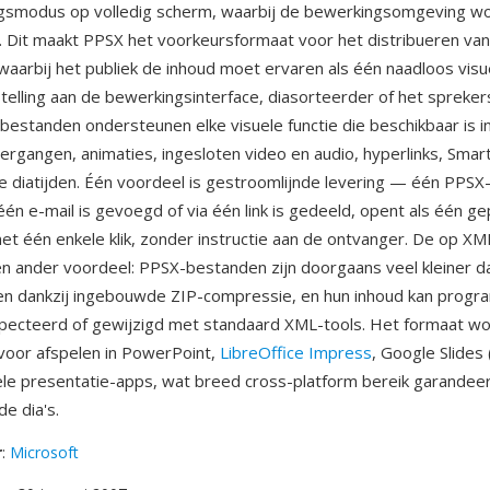
ngsmodus op volledig scherm, waarbij de bewerkingsomgeving w
 Dit maakt PPSX het voorkeursformaat voor het distribueren va
waarbij het publiek de inhoud moet ervaren als één naadloos visu
telling aan de bewerkingsinterface, diasorteerder of het spreker
bestanden ondersteunen elke visuele functie die beschikbaar is i
rgangen, animaties, ingesloten video en audio, hyperlinks, Smart
 diatijden. Één voordeel is gestroomlijnde levering — één PPSX
j één e-mail is gevoegd of via één link is gedeeld, opent als één ge
et één enkele klik, zonder instructie aan de ontvanger. De op 
én ander voordeel: PPSX-bestanden zijn doorgaans veel kleiner d
n dankzij ingebouwde ZIP-compressie, en hun inhoud kan progr
pecteerd of gewijzigd met standaard XML-tools. Het formaat wo
voor afspelen in PowerPoint,
LibreOffice Impress
, Google Slides
le presentatie-apps, wat breed cross-platform bereik garandee
e dia's.
r
:
Microsoft