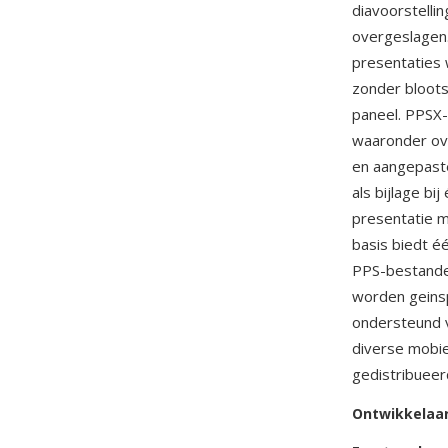
diavoorstelli
overgeslagen.
presentaties 
zonder bloots
paneel. PPSX-
waaronder ove
en aangepaste
als bijlage bi
presentatie m
basis biedt é
PPS-bestande
worden geins
ondersteund 
diverse mobie
gedistribueerd
Ontwikkelaa