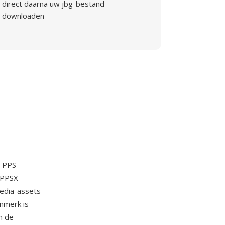
direct daarna uw jbg-bestand
downloaden
e PPS-
 PPSX-
media-assets
nmerk is
n de