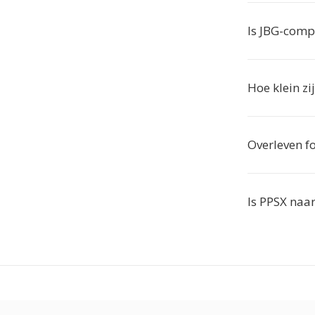
Is JBG-compr
Hoe klein z
Overleven fo
Is PPSX naar