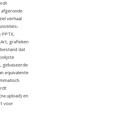
ordt
n afgeronde
eel verhaal
snotities-
n PPTX,
Art, grafieken
-bestand dat
polijste
XML gebaseerde
an equivalente
ammatisch
rdt
 (na upload) en
rt voor