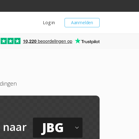
Log in
Aanmelden
10,220
beoordelingen op
ldingen
JBG
naar