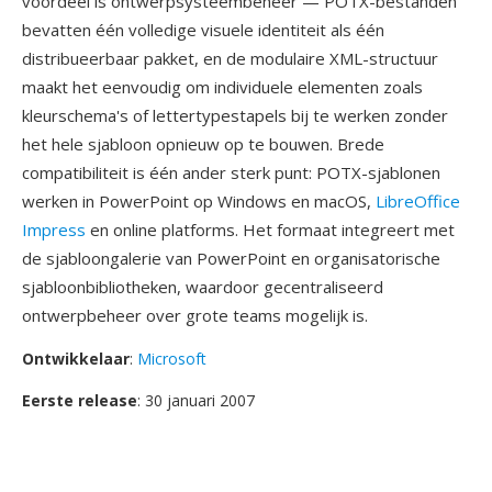
voordeel is ontwerpsysteembeheer — POTX-bestanden
bevatten één volledige visuele identiteit als één
distribueerbaar pakket, en de modulaire XML-structuur
maakt het eenvoudig om individuele elementen zoals
kleurschema's of lettertypestapels bij te werken zonder
het hele sjabloon opnieuw op te bouwen. Brede
compatibiliteit is één ander sterk punt: POTX-sjablonen
werken in PowerPoint op Windows en macOS,
LibreOffice
Impress
en online platforms. Het formaat integreert met
de sjabloongalerie van PowerPoint en organisatorische
sjabloonbibliotheken, waardoor gecentraliseerd
ontwerpbeheer over grote teams mogelijk is.
Ontwikkelaar
:
Microsoft
Eerste release
: 30 januari 2007