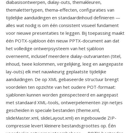
diabasisontwerpen, dialay-outs, themakleuren,
themalettertypen, thema-effecten, configuraties van
tijdelijke aanduidingen en standaardinhoud definieren —
alles wat nodig is om één consistent visueel fundament
voor nieuwe presentaties te leggen. Bij toepassing maakt
één POTX-sjabloon één nieuw PPTX-document aan dat
het volledige ontwerpsysteem van het sjabloon
overneemt, inclusief meerdere dialay-outvarianten (titel,
inhoud, twee kolommen, vergelijking, leeg en aangepaste
lay-outs) elk met nauwkeurig geplaatste tijdelijke
aanduidingen. De op XML gebaseerde structuur brengt
voordelen ten opzichte van het oudere POT-formaat:
sjablonen kunnen worden geinspecteerd en aangepast
met standaard XML-tools, ontwerpelementen zijn netjes
gescheiden in speciale bestanden (theme.xml,
slideMaster.xml, slideLayout.xml) en ingebouwde ZIP-
compressie levert kleinere bestandsgroottes op. Één