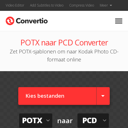
Video Editor
Add Subtitles to Video
Compress Video
Meer
POTX naar PCD Converter
Zet POTX-sjablonen om naar Kodak Photo CD-
formaat online
Kies bestanden
POTX
PCD
naar