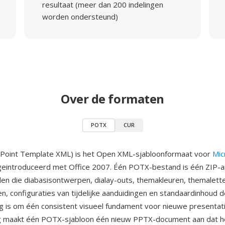
resultaat (meer dan 200 indelingen
worden ondersteund)
Over de formaten
POTX
CUR
oint Template XML) is het Open XML-sjabloonformaat voor
Mic
 geintroduceerd met Office 2007. Één POTX-bestand is één ZIP-a
n die diabasisontwerpen, dialay-outs, themakleuren, themalett
n, configuraties van tijdelijke aanduidingen en standaardinhoud 
ig is om één consistent visueel fundament voor nieuwe presentati
ng maakt één POTX-sjabloon één nieuw PPTX-document aan dat he