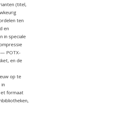
anten (titel,
uwkeurig
ordelen ten
d en
 in speciale
compressie
r — POTX-
kket, en de
ieuw op te
 in
Het formaat
nbibliotheken,