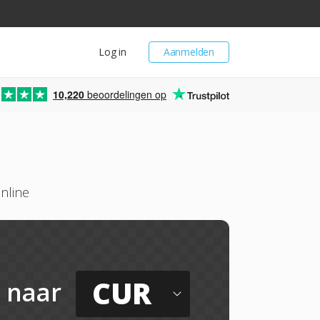
Log in
Aanmelden
10,220
beoordelingen op
nline
CUR
naar