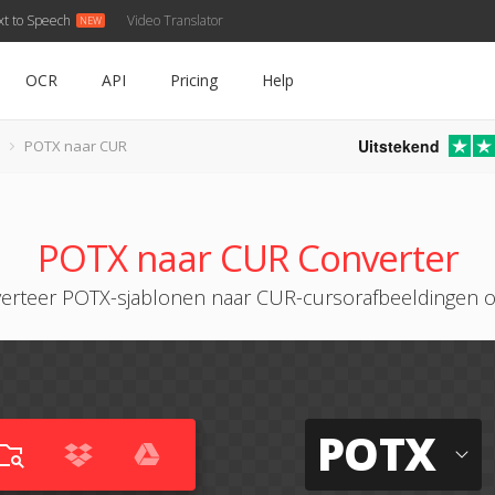
xt to Speech
Video Translator
OCR
API
Pricing
Help
Uitstekend
POTX naar CUR
POTX naar CUR Converter
erteer POTX-sjablonen naar CUR-cursorafbeeldingen o
POTX