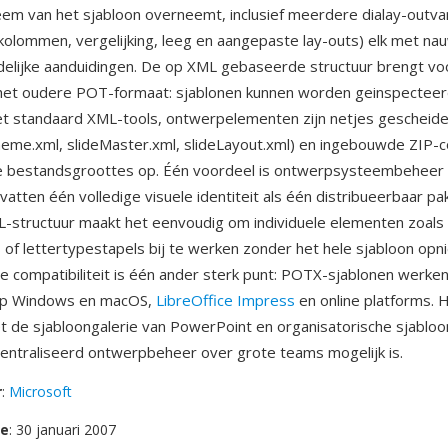
m van het sjabloon overneemt, inclusief meerdere dialay-outvari
kolommen, vergelijking, leeg en aangepaste lay-outs) elk met na
jdelijke aanduidingen. De op XML gebaseerde structuur brengt vo
 het oudere POT-formaat: sjablonen kunnen worden geinspecteer
 standaard XML-tools, ontwerpelementen zijn netjes gescheiden
eme.xml, slideMaster.xml, slideLayout.xml) en ingebouwde ZIP-
ere bestandsgroottes op. Één voordeel is ontwerpsysteembehee
atten één volledige visuele identiteit als één distribueerbaar pa
-structuur maakt het eenvoudig om individuele elementen zoals
 of lettertypestapels bij te werken zonder het hele sjabloon opn
 compatibiliteit is één ander sterk punt: POTX-sjablonen werken
op Windows en macOS,
LibreOffice Impress
en online platforms. 
t de sjabloongalerie van PowerPoint en organisatorische sjabloo
ntraliseerd ontwerpbeheer over grote teams mogelijk is.
r
:
Microsoft
se
: 30 januari 2007