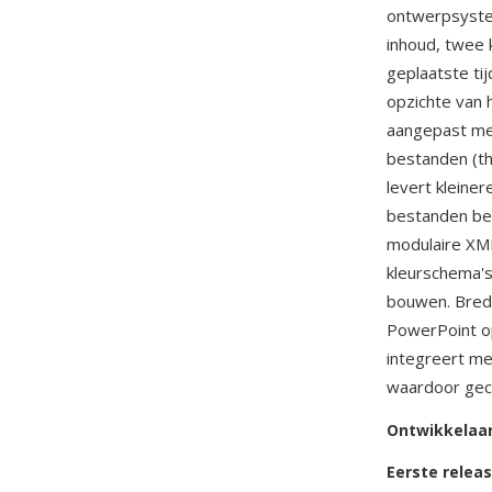
ontwerpsystee
inhoud, twee 
geplaatste ti
opzichte van
aangepast met
bestanden (th
levert klein
bestanden bev
modulaire XML
kleurschema's
bouwen. Brede
PowerPoint 
integreert me
waardoor gece
Ontwikkelaa
Eerste relea