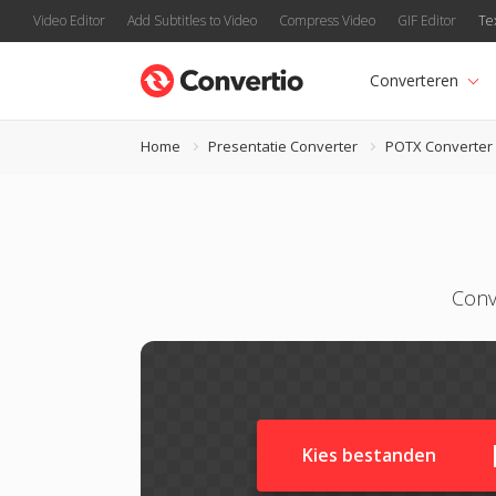
Video Editor
Add Subtitles to Video
Compress Video
GIF Editor
Te
Converteren
Home
Presentatie Converter
POTX Converter
Conv
Kies bestanden