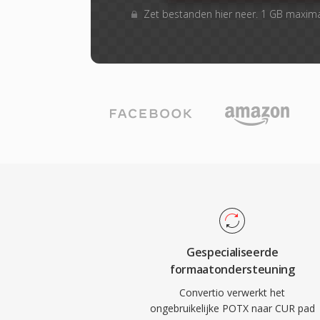
Zet bestanden hier neer. 1 GB maxim
Gespecialiseerde
formaatondersteuning
Convertio verwerkt het
ongebruikelijke POTX naar CUR pad