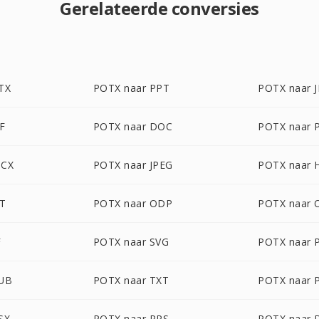
Gerelateerde conversies
TX
POTX naar PPT
POTX naar 
F
POTX naar DOC
POTX naar 
OCX
POTX naar JPEG
POTX naar
OT
POTX naar ODP
POTX naar
F
POTX naar SVG
POTX naar 
PUB
POTX naar TXT
POTX naar
SX
POTX naar PPS
POTX naar