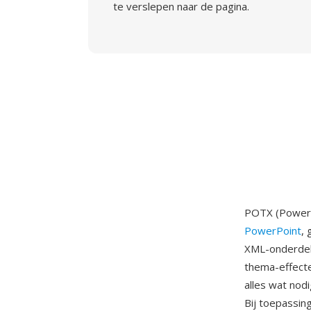
te verslepen naar de pagina.
POTX (PowerP
PowerPoint
,
XML-onderdele
thema-effecte
alles wat nod
Bij toepassi