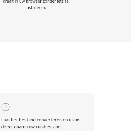
draait in uw browser zonder iets te
installeren.
3
Laat het bestand converteren en u kunt
direct daarna uw cur-bestand