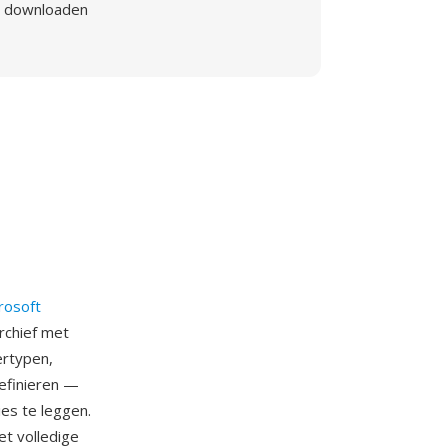
downloaden
rosoft
rchief met
ertypen,
definieren —
es te leggen.
t volledige