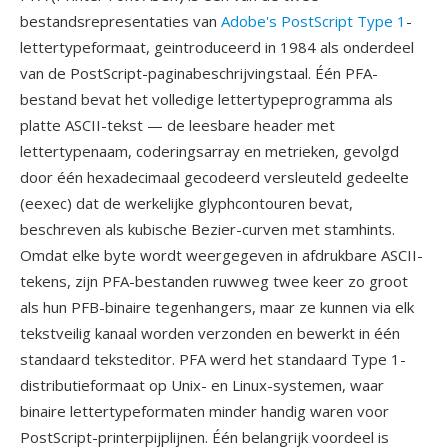
bestandsrepresentaties van
Adobe's PostScript Type 1
-
lettertypeformaat, geintroduceerd in 1984 als onderdeel
van de PostScript-paginabeschrijvingstaal. Één PFA-
bestand bevat het volledige lettertypeprogramma als
platte ASCII-tekst — de leesbare header met
lettertypenaam, coderingsarray en metrieken, gevolgd
door één hexadecimaal gecodeerd versleuteld gedeelte
(eexec) dat de werkelijke glyphcontouren bevat,
beschreven als kubische Bezier-curven met stamhints.
Omdat elke byte wordt weergegeven in afdrukbare ASCII-
tekens, zijn PFA-bestanden ruwweg twee keer zo groot
als hun PFB-binaire tegenhangers, maar ze kunnen via elk
tekstveilig kanaal worden verzonden en bewerkt in één
standaard teksteditor. PFA werd het standaard Type 1-
distributieformaat op Unix- en Linux-systemen, waar
binaire lettertypeformaten minder handig waren voor
PostScript-printerpijplijnen. Één belangrijk voordeel is