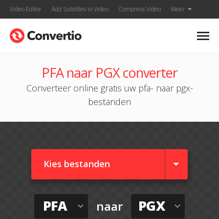
Video Editor
Add Subtitles to Video
Compress Video
Meer
PFA naar PGX converter
Converteer online gratis uw pfa- naar pgx-
bestanden
Kies bestanden
PFA
PGX
naar