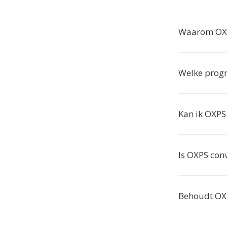
Waarom OXP
Welke prog
Kan ik OXP
Is OXPS conv
Behoudt OXP