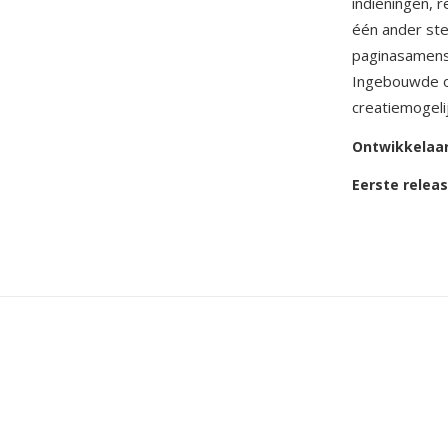
indieningen, 
één ander ste
paginasamenst
Ingebouwde o
creatiemogeli
Ontwikkelaa
Eerste relea