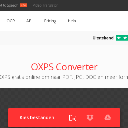
xt to Speech
Video Translator
OCR
API
Pricing
Help
Uitstekend
OXPS Converter
OXPS gratis online om naar PDF, JPG, DOC en meer for
Kies bestanden