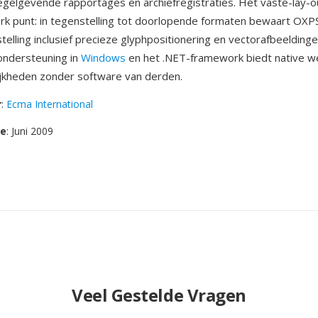
regelgevende rapportages en archiefregistraties. Het vaste-lay-o
rk punt: in tegenstelling tot doorlopende formaten bewaart OXP
elling inclusief precieze glyphpositionering en vectorafbeeldinge
ndersteuning in
Windows
en het .NET-framework biedt native w
jkheden zonder software van derden.
r
:
Ecma International
se
: Juni 2009
Veel Gestelde Vragen