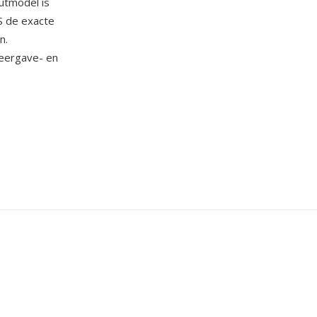
utmodel is
S de exacte
n.
eergave- en