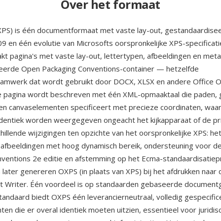
Over het formaat
PS) is één documentformaat met vaste lay-out, gestandaardise
09 en één evolutie van Microsofts oorspronkelijke XPS-specificati
kt pagina's met vaste lay-out, lettertypen, afbeeldingen en meta
eerde Open Packaging Conventions-container — hetzelfde
aamwerk dat wordt gebruikt door DOCX, XLSX en andere Office 
e pagina wordt beschreven met één XML-opmaaktaal die paden, 
en canvaselementen specificeert met precieze coordinaten, waa
dentiek worden weergegeven ongeacht het kijkapparaat of de pr
hillende wijzigingen ten opzichte van het oorspronkelijke XPS: he
 afbeeldingen met hoog dynamisch bereik, ondersteuning voor d
ventions 2e editie en afstemming op het Ecma-standaardisatiep
later genereren OXPS (in plaats van XPS) bij het afdrukken naar 
 Writer. Één voordeel is op standaarden gebaseerde document
andaard biedt OXPS één leverancierneutraal, volledig gespecifi
en die er overal identiek moeten uitzien, essentieel voor juridis