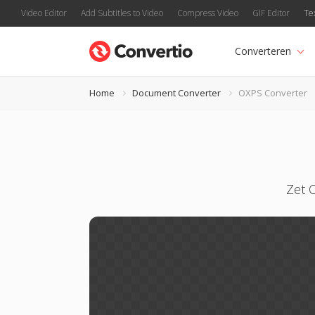
Video Editor
Add Subtitles to Video
Compress Video
GIF Editor
Te
Converteren
Home
Document Converter
OXPS Converter
Zet 