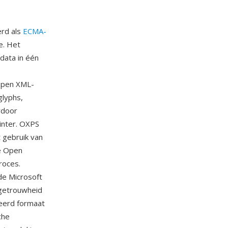
erd als
ECMA-
e. Het
data in één
Open XML-
glyphs,
rdoor
inter. OXPS
t gebruik van
e Open
roces.
de Microsoft
getrouwheid
ceerd formaat
che