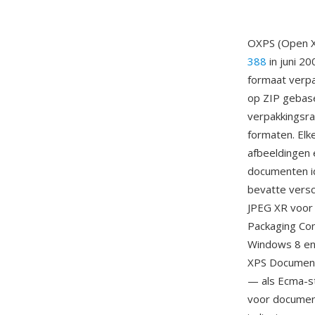
OXPS (Open X
388
in juni 20
formaat verpa
op ZIP gebas
verpakkingsr
formaten. Elk
afbeeldingen 
documenten i
bevatte versc
JPEG XR voor
Packaging Con
Windows 8 en 
XPS Document
— als Ecma-st
voor document