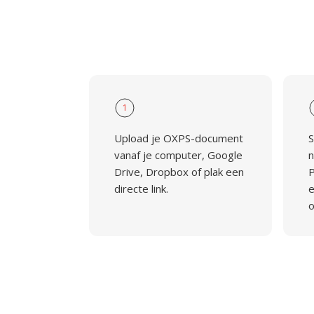
1
Upload je OXPS-document
S
vanaf je computer, Google
n
Drive, Dropbox of plak een
P
directe link.
e
o