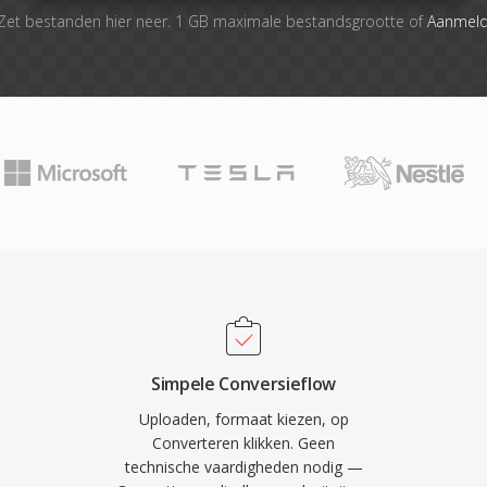
Zet bestanden hier neer. 1 GB maximale bestandsgrootte of
Aanmel
Simpele Conversieflow
Uploaden, formaat kiezen, op
Converteren klikken. Geen
technische vaardigheden nodig —