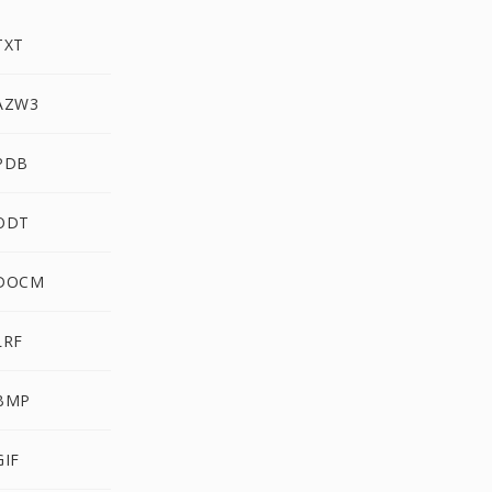
TXT
 AZW3
 PDB
 ODT
 DOCM
LRF
 BMP
GIF