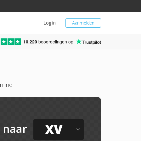
Log in
Aanmelden
10,220
beoordelingen op
nline
XV
naar