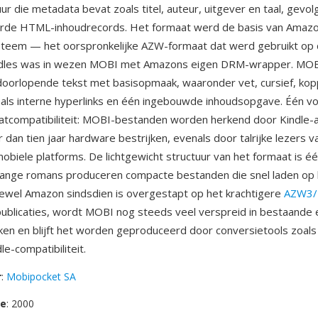
ur die metadata bevat zoals titel, auteur, uitgever en taal, gevo
de HTML-inhoudrecords. Het formaat werd de basis van Amaz
steem — het oorspronkelijke AZW-formaat dat werd gebruikt op 
ndles was in wezen MOBI met Amazons eigen DRM-wrapper. MO
oorlopende tekst met basisopmaak, waaronder vet, cursief, kopp
nals interne hyperlinks en één ingebouwde inhoudsopgave. Één vo
tcompatibiliteit: MOBI-bestanden worden herkend door Kindle-
 dan tien jaar hardware bestrijken, evenals door talrijke lezers 
obiele platforms. De lichtgewicht structuur van het formaat is é
 lange romans produceren compacte bestanden die snel laden op
ewel Amazon sindsdien is overgestapt op het krachtigere
AZW3/
ublicaties, wordt MOBI nog steeds veel verspreid in bestaande 
ken en blijft het worden geproduceerd door conversietools zoals
e-compatibiliteit.
r
:
Mobipocket SA
se
: 2000