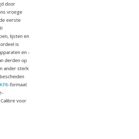
lgd door
ons vroege
de eerste
BI
en, lijsten en
ordeel is
apparaten en -
van derden op
én ander sterk
 bescheiden
KF8
-formaat
e-
 Calibre voor