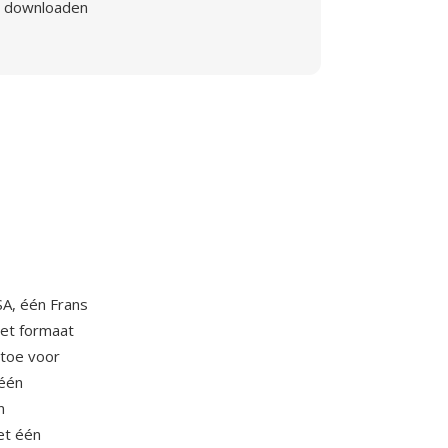
downloaden
A, één Frans
Het formaat
toe voor
 één
n
et één