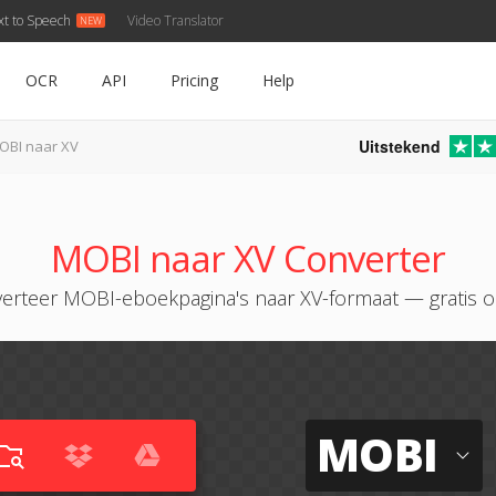
xt to Speech
Video Translator
OCR
API
Pricing
Help
Uitstekend
OBI naar XV
MOBI naar XV Converter
erteer MOBI-eboekpagina's naar XV-formaat — gratis o
MOBI