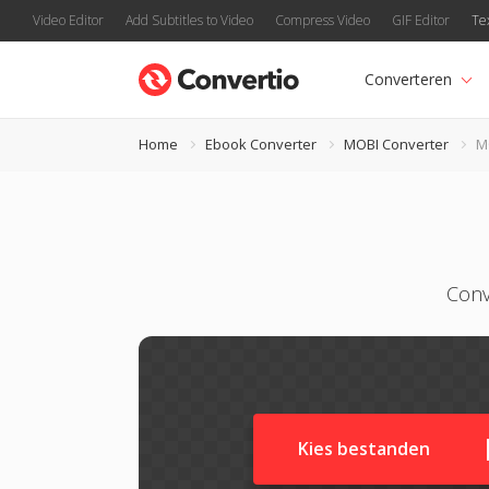
Video Editor
Add Subtitles to Video
Compress Video
GIF Editor
Te
Converteren
Home
Ebook Converter
MOBI Converter
M
Conv
Kies bestanden