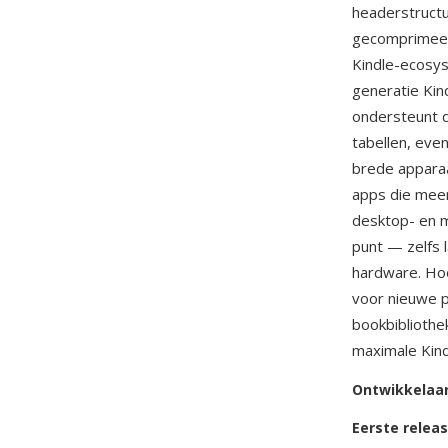
headerstructu
gecomprimeer
Kindle-ecosy
generatie Ki
ondersteunt d
tabellen, eve
brede apparaa
apps die meer
desktop- en m
punt — zelfs
hardware. Ho
voor nieuwe p
bookbibliothe
maximale Kindl
Ontwikkelaa
Eerste relea