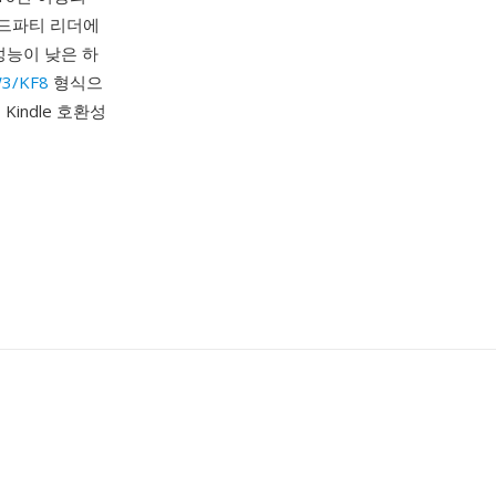
서드파티 리더에
성능이 낮은 하
3/KF8
형식으
indle 호환성