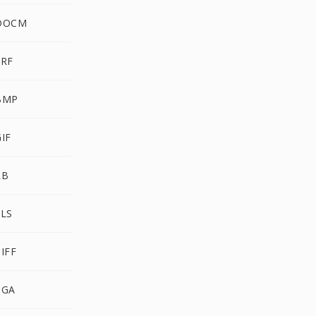
DOCM
RF
BMP
IF
RB
LS
IFF
TGA