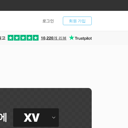
로그인
회원 가입
최고
10,220
개 리뷰
인
XV
에