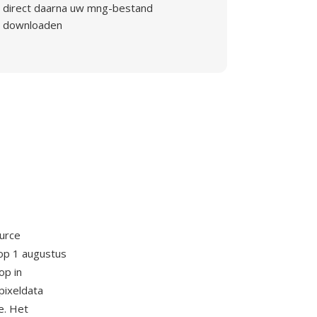
direct daarna uw mng-bestand
downloaden
urce
 op 1 augustus
op in
pixeldata
e. Het