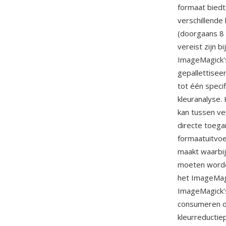
formaat biedt
verschillende
(doorgaans 8 
vereist zijn 
ImageMagick's 
gepallettisee
tot één speci
kleuranalyse.
kan tussen ve
directe toega
formaatuitvoe
maakt waarbij
moeten worden
het ImageMagi
ImageMagick'
consumeren of
kleurreductiep