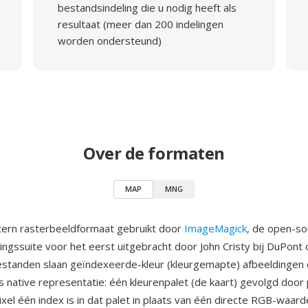
bestandsindeling die u nodig heeft als
resultaat (meer dan 200 indelingen
worden ondersteund)
Over de formaten
MAP
MNG
tern rasterbeeldformaat gebruikt door
ImageMagick
, de open-so
ngssuite voor het eerst uitgebracht door John Cristy bij DuPont
tanden slaan geïndexeerde-kleur (kleurgemapte) afbeeldingen 
 native representatie: één kleurenpalet (de kaart) gevolgd door 
ixel één index is in dat palet in plaats van één directe RGB-waard