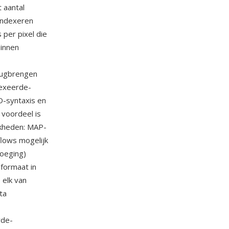
 aantal
 indexeren
 per pixel die
binnen
erugbrengen
dexeerde-
O-syntaxis en
 voordeel is
jkheden: MAP-
flows mogelijk
oeging)
formaat in
 elk van
ta
rde-