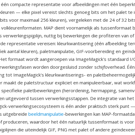
 één compacte representatie voor afbeeldingen met één beperkt
 kleuren — elke pixel vereist slechts genoeg bits om het palet te
bits voor maximaal 256 kleuren), vergeleken met de 24 of 32 bits
bij volkleurenformaten. MAP dient voornamelijk als tussenformaat 
verwerkingspijplijn, nuttig bij bewerkingen die profiteren van of
rde representatie vereisen: kleurkwantisering (één afbeelding t
fiek aantal kleuren), paletmanipulatie, GIF-voorbereiding en geïn
 Het formaat wordt aangeroepen via ImageMagick's standaard I/
rwerkingsfasen worden doorgesluisd zonder schijfoverhead. Één
ng tot ImageMagick's kleurkwantiserings- en paletbeheermogeli
r maakt de paletstructuur expliciet en manipuleerbaar, wat work
 specifieke paletbewerkingen (herordening, hermapping, samenv
 uitgevoerd tussen verwerkingsstappen. De integratie van het 
ck-verwerkingsecosysteem is één ander praktisch sterk punt —
s uitgebreide
beeldmanipulatie
-bewerkingen kan MAP-formaatda
 produceren, waardoor het één natuurlijk tussenformaat is voor
ijplijnen die uiteindelijk GIF, PNG met palet of andere geïndexee