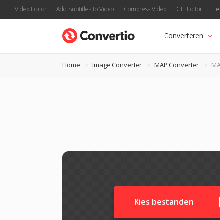
Video Editor
Add Subtitles to Video
Compress Video
GIF Editor
Te
Converteren
Home
Image Converter
MAP Converter
MA
Kies bestanden