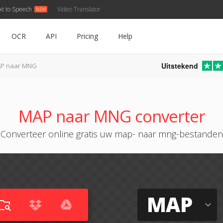
xt to Speech
Video Translator
OCR
API
Pricing
Help
Uitstekend
P naar MNG
MAP naar MNG converter
Converteer online gratis uw map- naar mng-bestanden
MAP