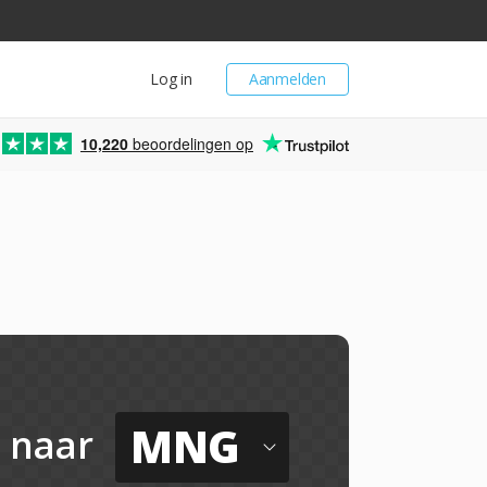
Log in
Aanmelden
10,220
beoordelingen op
MNG
naar