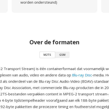
worden ondersteund)
Over de formaten
M2TS
GSM
Transport Stream) is één containerformaat dat voornamelijk w
iplexen van audio, video en andere data op
Blu-ray Disc
-media. H
d als onderdeel van de Blu-ray Disc Audio-Video (BDAV)-standaa
ay Disc Association, met commerciele Blu-ray-producten die in 
M2TS-bestanden verpakken content in MPEG-2 transport stream-
 4-byte tijdstempelheader voorafgaand aan elk 188-byte pakket
 192-byte pakketten die preciezere timing en foutheerstel mogeli