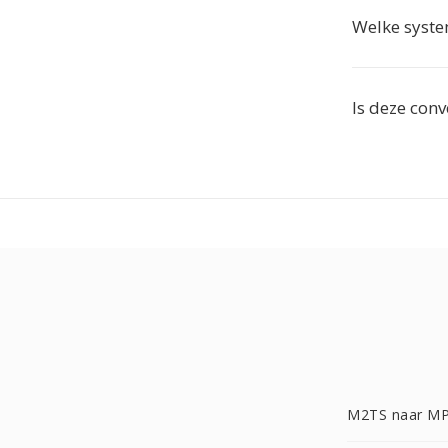
Welke syst
Is deze con
M2TS naar M