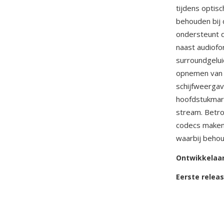
tijdens optis
behouden bij 
ondersteunt 
naast audiof
surroundgelui
opnemen van h
schijfweerga
hoofdstukmark
stream. Betr
codecs maken 
waarbij behoud
Ontwikkelaa
Eerste relea