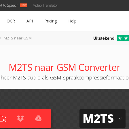
xt to Speech
Video Translator
OCR
API
Pricing
Help
Uitstekend
M2TS naar GSM
M2TS naar GSM Converter
aheer M2TS-audio als GSM-spraakcompressieformaat o
M2TS