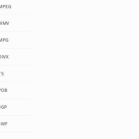
 MPEG
 WMV
 MPG
DIVX
TS
VOB
3GP
SWF