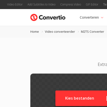
Video Editor
Add Subtitles to Video
Compress Video
GIF Editor
Te
Converteren
Home
Video converteerder
M2TS Converter
Extr
Kies bestanden