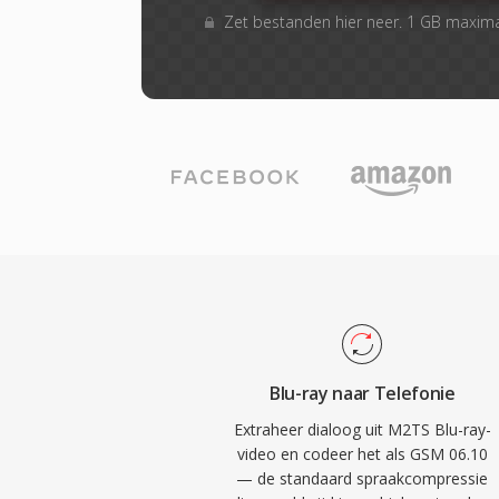
Zet bestanden hier neer. 1 GB maxim
Blu-ray naar Telefonie
Extraheer dialoog uit M2TS Blu-ray-
video en codeer het als GSM 06.10
— de standaard spraakcompressie