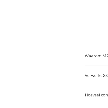
Waarom M2T
Verwerkt G
Hoeveel co