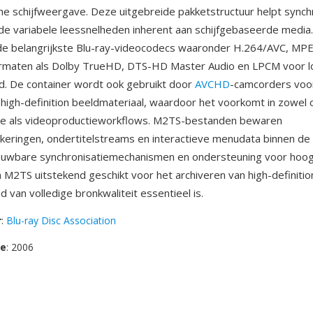
che schijfweergave. Deze uitgebreide pakketstructuur helpt synch
de variabele leessnelheden inherent aan schijfgebaseerde medi
de belangrijkste Blu-ray-videocodecs waaronder H.264/AVC, MPE
ormaten als Dolby TrueHD, DTS-HD Master Audio en LPCM voor l
d. De container wordt ook gebruikt door
AVCHD
-camcorders voo
igh-definition beeldmateriaal, waardoor het voorkomt in zowel
ve als videoproductieworkflows. M2TS-bestanden bewaren
eringen, ondertitelstreams en interactieve menudata binnen de
ouwbare synchronisatiemechanismen en ondersteuning voor hoo
M2TS uitstekend geschikt voor het archiveren van high-definitio
 van volledige bronkwaliteit essentieel is.
r
:
Blu-ray Disc Association
se
: 2006