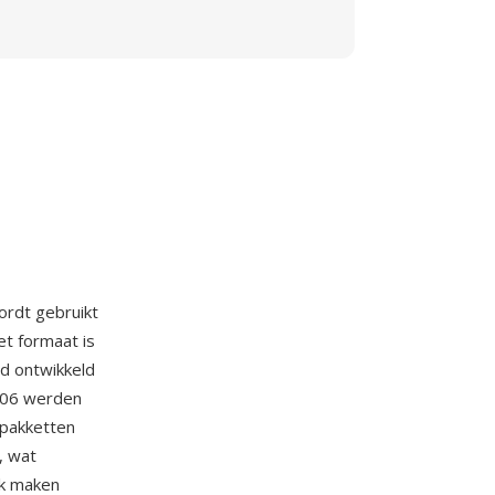
ordt gebruikt
et formaat is
rd ontwikkeld
2006 werden
pakketten
, wat
jk maken