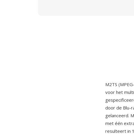
M2TS (MPEG-2 
voor het mult
gespecificeer
door de Blu-r
gelanceerd. 
met één extra
resulteert in