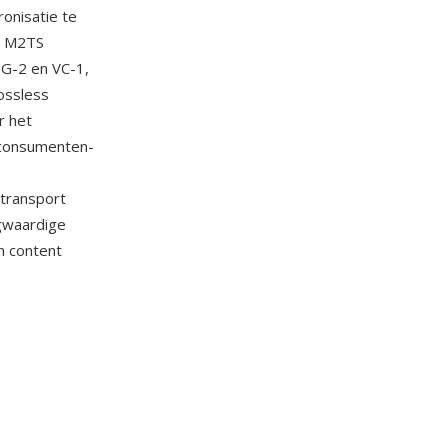
ronisatie te
a. M2TS
G-2 en VC-1,
ossless
r het
 consumenten-
 transport
gwaardige
n content