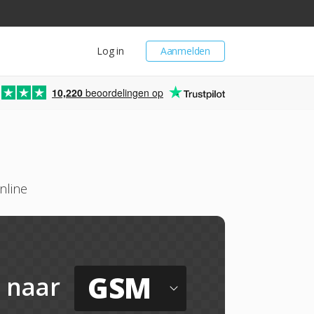
Log in
Aanmelden
10,220
beoordelingen op
nline
GSM
naar