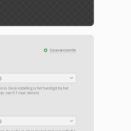
Geavanceerde
)
 in. Deze instelling is het handigst bij het
v. van 5.1 naar stereo).
)