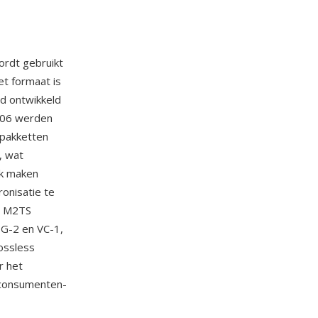
ordt gebruikt
et formaat is
rd ontwikkeld
2006 werden
pakketten
, wat
jk maken
ronisatie te
a. M2TS
G-2 en VC-1,
ossless
r het
 consumenten-