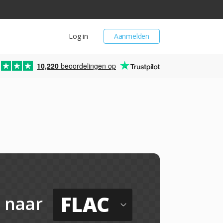
Log in
Aanmelden
10,220
beoordelingen op
FLAC
naar