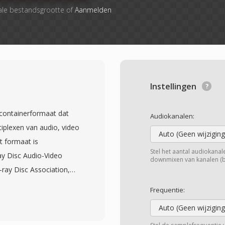
ale bestandsgrootte of
Aanmelden
Instellingen
containerformaat dat
Audiokanalen:
iplexen van audio, video
Auto (Geen wijziging
t formaat is
Stel het aantal audiokanalen
ay Disc Audio-Video
downmixen van kanalen (bij
ray Disc Association,
n 2006 werden
Frequentie:
ontent in MPEG-2
Auto (Geen wijziging
a 4-byte