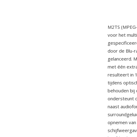
M2TS (MPEG-2 
voor het mult
gespecificeer
door de Blu-r
gelanceerd. 
met één extra
resulteert in
tijdens optis
behouden bij 
ondersteunt 
naast audiof
surroundgelui
opnemen van h
schijfweerga