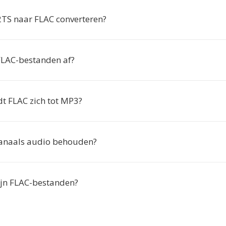
S naar FLAC converteren?
FLAC-bestanden af?
t FLAC zich tot MP3?
kanaals audio behouden?
ijn FLAC-bestanden?