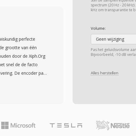
88-byte pakket, wat
Stel de samplefrequentie 
spectrum (20 Hz - 20 kHz) 
ezere timing en
kHz om transparantie te b
che schijfweergave.
nchronisatie te
Volume:
inherent aan
wiskundig perfecte
Geen wijziging
 de belangrijkste Blu-
 de grootte van één
Pas het geluidsvolume aan
PEG-2 en VC-1, naast
Bijvoorbeeld, -10 dB verl
uden door de Xiph.Org
D Master Audio en
et snel de de facto
ontainer wordt ook
vering. De encoder past
Alles herstellen
et opnemen van high-
e modelleren en codeert
voorkomt in zowel
ering — gebruikmakend
oductieworkflows. M2TS-
efouten voor sterke
, ondertitelstreams en
 tot 32 en
rt stream. Betrouwbare
dersteund, wat de eisen
ning voor
Hardware-ondersteuning
end geschikt voor het
039;s, Blu-ray-spelers en