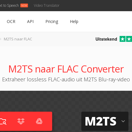
xt to Speech
Video Translator
OCR
API
Pricing
Help
Uitstekend
M2TS naar FLAC
M2TS naar FLAC Converter
Extraheer lossless FLAC-audio uit M2TS Blu-ray-video
M2TS