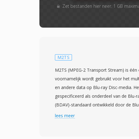
Zet bestanden hier neer. 1 GB maxim
M2TS
M2TS (MPEG-2 Transport Stream) is één 
voornamelijk wordt gebruikt voor het mult
en andere data op Blu-ray Disc-media. He
gespecificeerd als onderdeel van de Blu-r
(BDAV)-standaard ontwikkeld door de Blu-
met commerciele Blu-ray-producten die i
lees meer
gelanceerd. M2TS-bestanden verpakken c
transport stream-pakketten met één extr