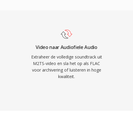
arbij behoud van
oderen FLAC native.
usic gebruiken FLAC
trouwen van de industrie
de voordelen maken FLAC
-bit herstel van het
en tweede: ingebedde
Video naar Audiofiele Audio
bumhoezen houden
Extraheer de volledige soundtrack uit
 bestanden. Ten derde:
M2TS-video en sla het op als FLAC
voor archivering of luisteren in hoge
oyalty&#039;s,
kwaliteit.
elaars en
.