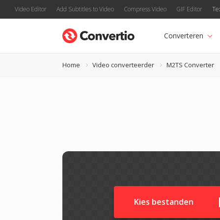
Video Editor
Add Subtitles to Video
Compress Video
GIF Editor
Te
Converteren
Home
Video converteerder
M2TS Converter
Kies bestanden