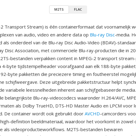
M2TS
FLAC
Transport Stream) is één containerformaat dat voornamelijk w
iplexen van audio, video en andere data op
Blu-ray Disc
-media. H
d als onderdeel van de Blu-ray Disc Audio-Video (BDAV)-standaa
ay Disc Association, met commerciele Blu-ray-producten die in 
M2TS-bestanden verpakken content in MPEG-2 transport stream-
 4-byte tijdstempelheader voorafgaand aan elk 188-byte pakket
 192-byte pakketten die preciezere timing en foutheerstel mogeli
che schijfweergave. Deze uitgebreide pakketstructuur helpt synch
de variabele leessnelheden inherent aan schijfgebaseerde medi
de belangrijkste Blu-ray-videocodecs waaronder H.264/AVC, MPE
ormaten als Dolby TrueHD, DTS-HD Master Audio en LPCM voor l
d. De container wordt ook gebruikt door
AVCHD
-camcorders voo
igh-definition beeldmateriaal, waardoor het voorkomt in zowel
ve als videoproductieworkflows. M2TS-bestanden bewaren