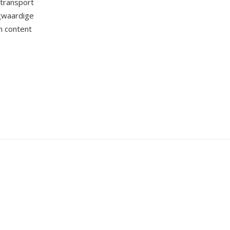
 transport
gwaardige
n content