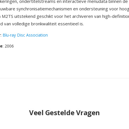
eringen, ondertitelstreams en interactieve menudata binnen de
ouwbare synchronisatiemechanismen en ondersteuning voor hoo
M2TS uitstekend geschikt voor het archiveren van high-definitio
 van volledige bronkwaliteit essentieel is.
r
:
Blu-ray Disc Association
se
: 2006
Veel Gestelde Vragen