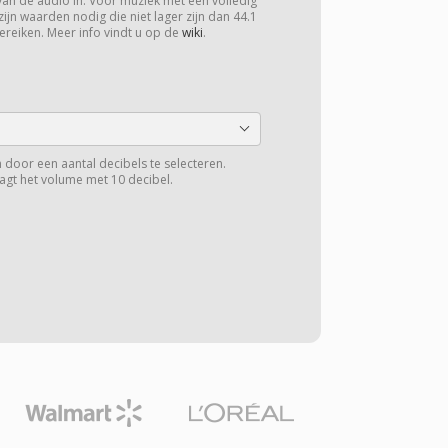
van de audio in. Voor muziek met een volledig
zijn waarden nodig die niet lager zijn dan 44.1
ereiken. Meer info vindt u op de
wiki
.
 door een aantal decibels te selecteren.
aagt het volume met 10 decibel.