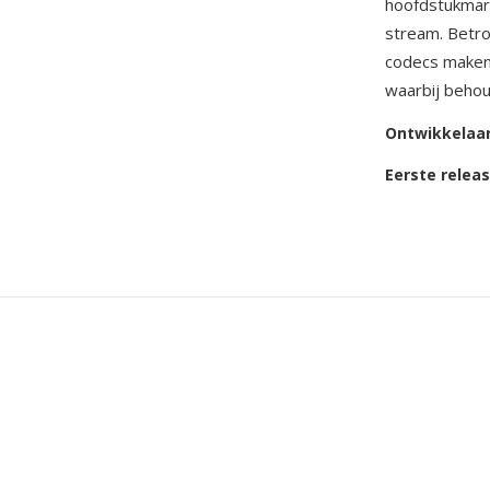
hoofdstukmark
stream. Betr
codecs maken 
waarbij behoud
Ontwikkelaa
Eerste relea