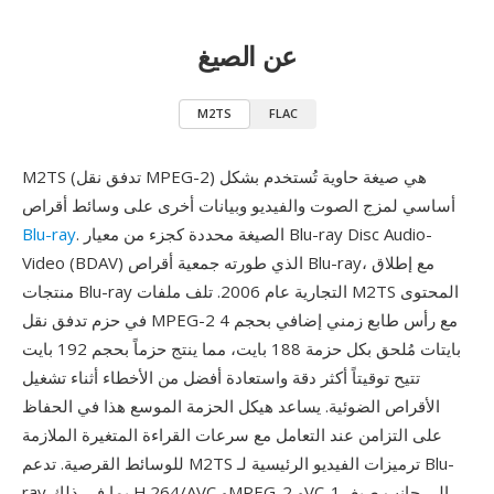
عن الصيغ
M2TS
FLAC
M2TS (تدفق نقل MPEG-2) هي صيغة حاوية تُستخدم بشكل
أساسي لمزج الصوت والفيديو وبيانات أخرى على وسائط أقراص
. الصيغة محددة كجزء من معيار Blu-ray Disc Audio-
Blu-ray
Video (BDAV) الذي طورته جمعية أقراص Blu-ray، مع إطلاق
منتجات Blu-ray التجارية عام 2006. تلف ملفات M2TS المحتوى
في حزم تدفق نقل MPEG-2 مع رأس طابع زمني إضافي بحجم 4
بايتات مُلحق بكل حزمة 188 بايت، مما ينتج حزماً بحجم 192 بايت
تتيح توقيتاً أكثر دقة واستعادة أفضل من الأخطاء أثناء تشغيل
الأقراص الضوئية. يساعد هيكل الحزمة الموسع هذا في الحفاظ
على التزامن عند التعامل مع سرعات القراءة المتغيرة الملازمة
للوسائط القرصية. تدعم M2TS ترميزات الفيديو الرئيسية لـ Blu-
ray بما في ذلك H.264/AVC وMPEG-2 وVC-1، إلى جانب صيغ