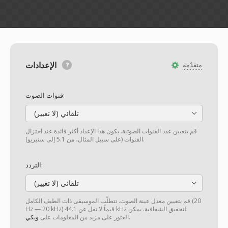
الإعدادات
متقدّمة
قنوات الصوت:
تلقائي (لا تغيير)
قم بتعيين عدد القنوات الصوتية. يكون هذا الإعداد أكثر فائدة عند اختزال
القنوات (على سبيل المثال، من 5.1 إلى ستيريو).
التردد:
تلقائي (لا تغيير)
قم بتعيين معدل عينة الصوت. تتطلّب الموسيقى ذات الطيف الكامل (20
Hz — 20 kHz) قيماً لا تقل عن 44.1 kHz لتحقيق الشفافية. يمكن
.
العثور على مزيد من المعلومات على
ويكي