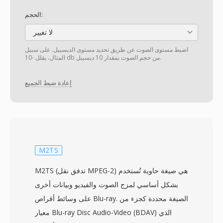
الحجم:
لا تغيير
اضبط مستوى الصوت عن طريق تحديد مستوى الديسيبل. على سبيل
المثال، يقلل -10 db من حجم الصوت بمقدار 10 ديسيبل.
إعادة ضبط الجميع
M2TS
M2TS (تدفق نقل MPEG-2) هي صيغة حاوية تُستخدم
بشكل أساسي لمزج الصوت والفيديو وبيانات أخرى
على وسائط أقراص Blu-ray. الصيغة محددة كجزء من
معيار Blu-ray Disc Audio-Video (BDAV) الذي