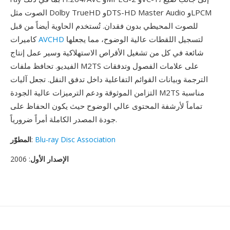
الصوت مثل Dolby TrueHD وDTS-HD Master Audio وLPCM
للصوت المحيطي بدون فقدان. تُستخدم الحاوية أيضاً من قبل
لتسجيل اللقطات عالية الوضوح، مما يجعلها
AVCHD
كاميرات
شائعة في كل من تشغيل الأقراص الاستهلاكية وسير عمل إنتاج
الفيديو. تحافظ ملفات M2TS على علامات الفصول وتدفقات
الترجمة وبيانات القوائم التفاعلية داخل تدفق النقل. تجعل آليات
التزامن الموثوقة ودعم الترميزات عالية الجودة M2TS مناسبة
تماماً لأرشفة المحتوى عالي الوضوح حيث يكون الحفاظ على
جودة المصدر الكاملة أمراً ضرورياً.
Blu-ray Disc Association
:
المطوّر
الإصدار الأول
: 2006