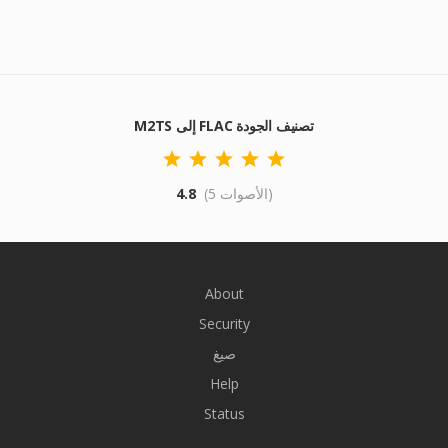
M2TS إلى FLAC تصنيف الجودة
(5 الأصوات)
4.8
About
Security
صيغ
Help
Status