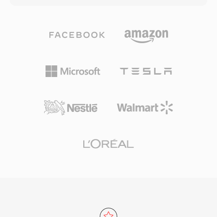
علامات الفصول وتدفقات الترجمة وبيانات القوائم
البيانات. يدعم عمق بت يصل إلى 32 ومعدلات عينة
التفاعلية داخل تدفق النقل. تجعل آليات التزامن
تصل إلى 655 كيلوهرتز، متجاوزاً متطلبات التسجيلات
الموثوقة ودعم الترميزات عالية الجودة M2TS مناسبة
عالية الدقة. دعم العتاد واسع النطاق: تفك الهواتف
تماماً لأرشفة المحتوى عالي الوضوح حيث يكون
الذكية وأجهزة ستيريو السيارات ومشغلات Blu-ray
الحفاظ على جودة المصدر الكاملة أمراً ضرورياً.
وتقريباً كل تطبيقات الوسائط المكتبية ترميز FLAC
أصلياً. تستخدم خدمات البث مثل Tidal وAmazon
Music تنسيق FLAC لمستوياتها بدون فقدان، مما يؤكد
ثقة الصناعة في هذا المرمّز. ثلاث فوائد بارزة تجعل
FLAC مقنعاً. أولاً، استعادة كاملة بت بت للإشارة
الأصلية عند فك الترميز. ثانياً، بيانات وصفية مدمجة
عبر تعليقات Vorbis وصور الألبوم تحافظ على تنظيم
المكتبات دون ملفات مرافقة. ثالثاً، ترخيص مفتوح
المصدر يعني عدم وجود براءات اختراع أو رسوم، مما
يزيل العوائق القانونية أمام المطورين ومصنّعي
الأجهزة.