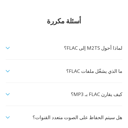
أسئلة مكررة
لماذا أحول M2TS إلى FLAC؟
ما الذي يشغّل ملفات FLAC؟
كيف يقارن FLAC بـ MP3؟
هل سيتم الحفاظ على الصوت متعدد القنوات؟