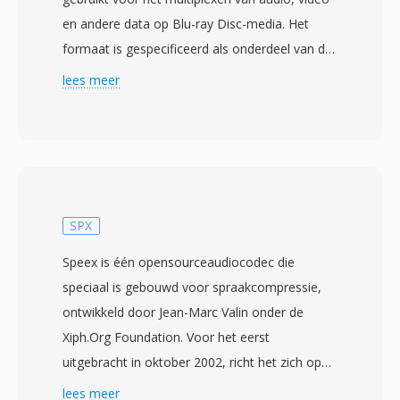
en andere data op Blu-ray Disc-media. Het
formaat is gespecificeerd als onderdeel van de
Blu-ray Disc Audio-Video (BDAV)-standaard
lees meer
ontwikkeld door de Blu-ray Disc Association,
met commerciele Blu-ray-producten die in
2006 werden gelanceerd. M2TS-bestanden
verpakken content in MPEG-2 transport
stream-pakketten met één extra 4-byte
tijdstempelheader voorafgaand aan elk 188-
SPX
byte pakket, wat resulteert in 192-byte
Speex is één opensourceaudiocodec die
pakketten die preciezere timing en foutheerstel
speciaal is gebouwd voor spraakcompressie,
mogelijk maken tijdens optische
ontwikkeld door Jean-Marc Valin onder de
schijfweergave. Deze uitgebreide
Xiph.Org Foundation. Voor het eerst
pakketstructuur helpt synchronisatie te
uitgebracht in oktober 2002, richt het zich op
behouden bij de variabele leessnelheden
voice-over-IP, conferencing en elk scenario
lees meer
inherent aan schijfgebaseerde media. M2TS