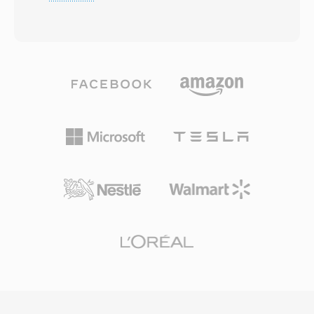
waarin gesproken woord efficiënt over één
ondersteunt de belangrijkste Blu-ray-
netwerk moet reizen. SPX-bestanden
videocodecs waaronder H.264/AVC, MPEG-2 en
verpakken Speex-gecodeerde audio in één
VC-1, naast audioformaten als Dolby TrueHD,
Ogg-container, waarbij de spraakoptimalisatie
DTS-HD Master Audio en LPCM voor lossless
van de codec wordt gecombineerd met de
surroundgeluid. De container wordt ook
streamingmogelijkheden van Ogg. Drie
gebruikt door AVCHD-camcorders voor het
samplefrequenties worden ondersteund —
opnemen van high-definition beeldmateriaal,
smalband bij 8 kHz, breedband bij 16 kHz en
waardoor het voorkomt in zowel
ultrabreedband bij 32 kHz — samen met
consumenten-schijfweergave als
variabele bitratecodering die in realtime
videoproductieworkflows. M2TS-bestanden
aanpast aan spraakcomplexiteit. Één opvallend
bewaren hoofdstukmarkeringen,
voordeel is de patentvrije, BSD-gelicentieerde
ondertitelstreams en interactieve menudata
aard, waardoor ontwikkelaars het vrij konden
binnen de transport stream. Betrouwbare
inbedden in zowel commerciele als
synchronisatiemechanismen en ondersteuning
opensourceproducten. Speex bundelt ook
voor hoogwaardige codecs maken M2TS
akoestische echo-onderdrukking,
uitstekend geschikt voor het archiveren van