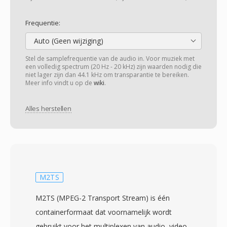
Frequentie:
Auto (Geen wijziging)
Stel de samplefrequentie van de audio in. Voor muziek met
een volledig spectrum (20 Hz - 20 kHz) zijn waarden nodig die
niet lager zijn dan 44.1 kHz om transparantie te bereiken.
Meer info vindt u op de
wiki
.
Alles herstellen
M2TS
M2TS (MPEG-2 Transport Stream) is één
containerformaat dat voornamelijk wordt
gebruikt voor het multiplexen van audio, video