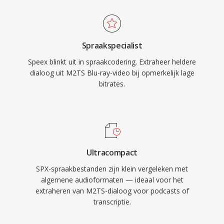
ruisonderdrukking en automatische
high-definition content waarbij behoud van
versterkingsregeling — functies die
volledige bronkwaliteit essentieel is.
rivaliserende codecs doorgaans delegeren aan
Spraakspecialist
externe bibliotheken. Hoewel de makers
Speex blinkt uit in spraakcodering. Extraheer heldere
officieel Opus als opvolger aanbevelen sinds
dialoog uit M2TS Blu-ray-video bij opmerkelijk lage
2012, blijft Speex ingezet in legacy VoIP-
bitrates.
systemen, gearchiveerde opnames en
ingebedde apparaten waar de lichtgewicht
decoder nog steeds wordt gewaardeerd.
Ultracompact
SPX-spraakbestanden zijn klein vergeleken met
algemene audioformaten — ideaal voor het
extraheren van M2TS-dialoog voor podcasts of
transcriptie.