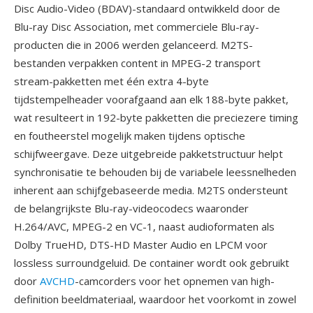
Disc Audio-Video (BDAV)-standaard ontwikkeld door de
Blu-ray Disc Association, met commerciele Blu-ray-
producten die in 2006 werden gelanceerd. M2TS-
bestanden verpakken content in MPEG-2 transport
stream-pakketten met één extra 4-byte
tijdstempelheader voorafgaand aan elk 188-byte pakket,
wat resulteert in 192-byte pakketten die preciezere timing
en foutheerstel mogelijk maken tijdens optische
schijfweergave. Deze uitgebreide pakketstructuur helpt
synchronisatie te behouden bij de variabele leessnelheden
inherent aan schijfgebaseerde media. M2TS ondersteunt
de belangrijkste Blu-ray-videocodecs waaronder
H.264/AVC, MPEG-2 en VC-1, naast audioformaten als
Dolby TrueHD, DTS-HD Master Audio en LPCM voor
lossless surroundgeluid. De container wordt ook gebruikt
door
AVCHD
-camcorders voor het opnemen van high-
definition beeldmateriaal, waardoor het voorkomt in zowel