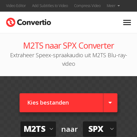
Video Editor
Add Subtitles to Video
Compress Video
Meer
M2TS naar SPX Converter
Extraheer Speex-spraakaudio uit M2TS Blu-ray-
video
Kies bestanden
M2TS
SPX
naar