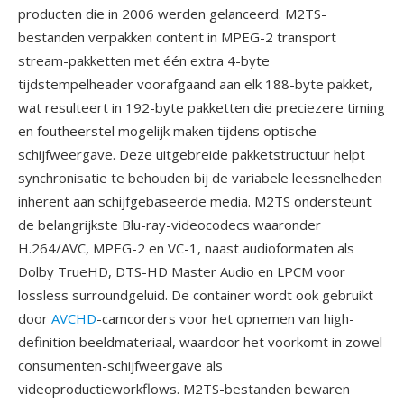
producten die in 2006 werden gelanceerd. M2TS-
bestanden verpakken content in MPEG-2 transport
stream-pakketten met één extra 4-byte
tijdstempelheader voorafgaand aan elk 188-byte pakket,
wat resulteert in 192-byte pakketten die preciezere timing
en foutheerstel mogelijk maken tijdens optische
schijfweergave. Deze uitgebreide pakketstructuur helpt
synchronisatie te behouden bij de variabele leessnelheden
inherent aan schijfgebaseerde media. M2TS ondersteunt
de belangrijkste Blu-ray-videocodecs waaronder
H.264/AVC, MPEG-2 en VC-1, naast audioformaten als
Dolby TrueHD, DTS-HD Master Audio en LPCM voor
lossless surroundgeluid. De container wordt ook gebruikt
door
AVCHD
-camcorders voor het opnemen van high-
definition beeldmateriaal, waardoor het voorkomt in zowel
consumenten-schijfweergave als
videoproductieworkflows. M2TS-bestanden bewaren