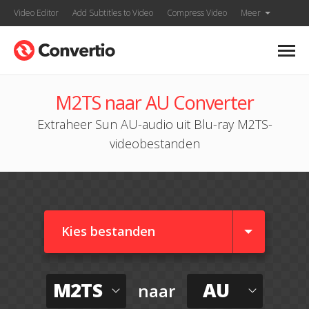
Video Editor
Add Subtitles to Video
Compress Video
Meer
M2TS naar AU Converter
Extraheer Sun AU-audio uit Blu-ray M2TS-
videobestanden
Kies bestanden
M2TS
AU
naar