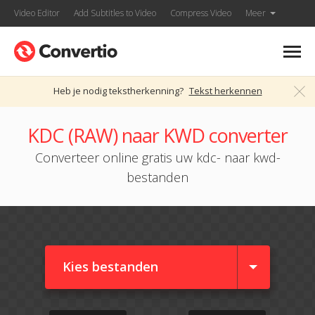
Video Editor
Add Subtitles to Video
Compress Video
Meer
Heb je nodig tekstherkenning?
Tekst herkennen
KDC (RAW) naar KWD converter
Converteer online gratis uw kdc- naar kwd-
bestanden
Kies bestanden