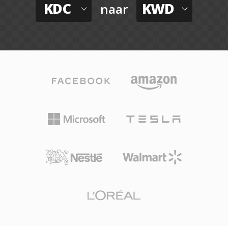
KDC
KWD
naar