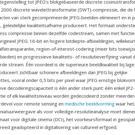
 tegenstelling tot JPEG's blokgebaseerde discrete cosinustransfo
G 2000 discrete wavelettransformatie (DWT)-compressie, die d
acten van sterk gecomprimeerde JPEG-beelden elimineert en in p
, geleidelijke kwaliteitsafname produceert. Het formaat onderst
sless compressie binnen dezelfde codestream, samen met functie
rigineel JPEG: 16-bit en hogere bitdiepte-afbeeldingen, willekeur
 alfatransparantie, region-of-interest-codering (meer bits toewijz
bieden) en progressieve kwaliteits- of resolutieverfijning vanuit
e stream. Één voordeel is de superieure beeldkwaliteit bij lage
duceert zichtbaar schonere afbeeldingen dan JPEG bij gelijke
tes, vooral onder 0,5 bits per pixel waar JPEG ernstige blokvor
ve decoderingscapaciteit is één ander sterk punt: één enkel JP2
utie of elk kwaliteitsniveau worden gedecodeerd zonder meerder
rdevol voor remote sensing en
medische beeldvorming
waar hetz
niatuurweergave als voor volledige-resolutieanalyse moet dienen.
rmaat voor digitale cinema (DCI), het voorkeursformaat in geospat
reed geadopteerd in digitalisering van cultureel erfgoed.