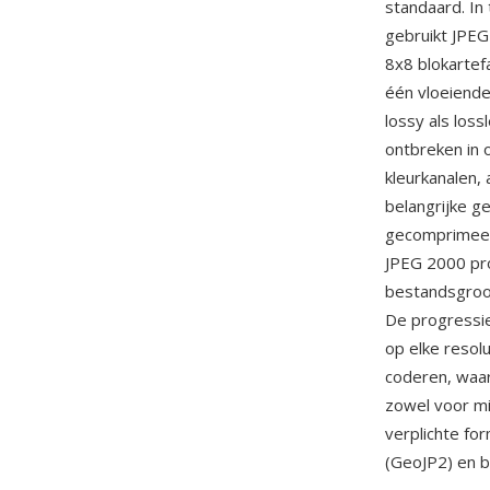
standaard. In
gebruikt JPE
8x8 blokartef
één vloeiende
lossy als los
ontbreken in o
kleurkanalen,
belangrijke ge
gecomprimeerd
JPEG 2000 pro
bestandsgroot
De progressie
op elke resol
coderen, waa
zowel voor mi
verplichte fo
(GeoJP2) en b