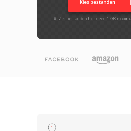
Kies bestanden
Zet bestanden hier neer. 1 GB maxim
1