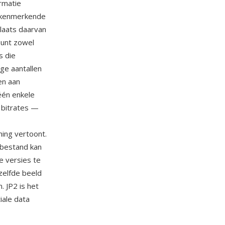
rmatie
e kenmerkende
laats daarvan
eunt zowel
s die
ige aantallen
en aan
 één enkele
 bitrates —
ming vertoont.
-bestand kan
e versies te
elfde beeld
 JP2 is het
iale data