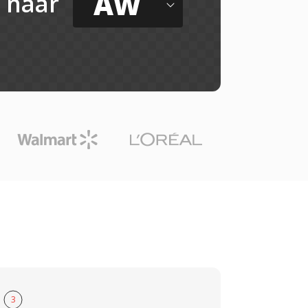
AW
naar
3