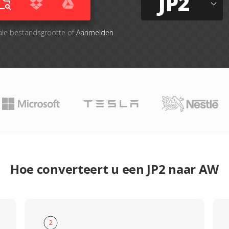
JP2
ale bestandsgrootte of
Aanmelden
Hoe converteert u een JP2 naar AW
2