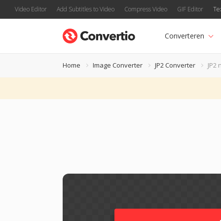
Video Editor
Add Subtitles to Video
Compress Video
GIF Editor
Te
Converteren
Home
Image Converter
JP2 Converter
JP2 