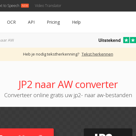
xt to Speech
Video Translator
OCR
API
Pricing
Help
Uitstekend
naar AW
Heb je nodig tekstherkenning?
Tekst herkennen
JP2 naar AW converter
Converteer online gratis uw jp2- naar aw-bestanden