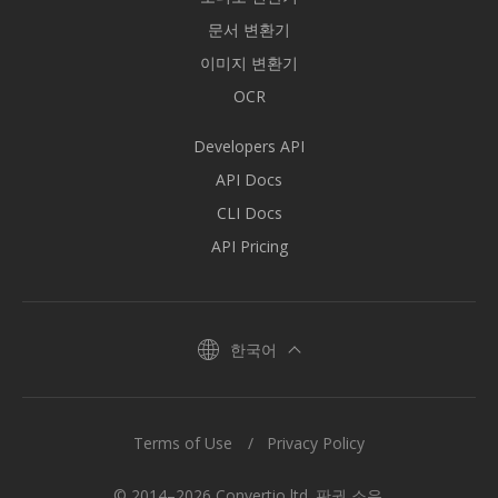
문서 변환기
이미지 변환기
OCR
Developers API
API Docs
CLI Docs
API Pricing
한국어
Terms of Use
Privacy Policy
© 2014–2026 Convertio ltd. 판권 소유.