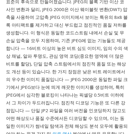
표준의 후속으로 만들어졌습니다. JPEG의 블록 기반 이산 코
사인 변환과 달리, JPEG 2000은 이산 웨이블릿 변환(DWT) 압
축을 사용하여 고압축 JPEG 이미지에서 보이는 특유의 8x8 블
록 아티팩트를 제거하고 대신 부드럽고 점진적인 품질 저하를
생성합니다. 이 형식은 동일한 코드스트림 내에서 손실 및 무
손실 압축을 모두 지원하며, 기존 JPEG에 없는 기능들도 제공
합니다 — 16비트 이상의 높은 비트 심도 이미지, 임의 수의 색
상 채널, 알파 투명도, 관심 영역 코딩(중요한 영역에 더 많은
비트를 할당), 단일 압축 스트림에서의 점진적 품질 또는 해상
도 개선 등이 있습니다. 한 가지 장점은 낮은 비트 레이트에서
의 우수한 이미지 품질입니다 — JPEG 2000은 동일한 파일 크
기에서 JPEG보다 눈에 띄게 깨끗한 이미지를 생성하며, 특히
JPEG에서 심각한 블로킹이 나타나는 픽셀당 0.5비트 이하에
서 그 차이가 두드러집니다. 점진적 디코딩 기능은 또 다른 강
점입니다 — 단일 JP2 파일을 여러 버전을 인코딩하지 않고도
어떤 해상도나 품질 수준에서든 디코딩할 수 있으며, 이는 동
일한 이미지가 썸네일 탐색과 전체 해상도 분석 모두에 활용되
어야 하는 원격 감지 및
의료 영상
분야에서 매우 유용합니다.