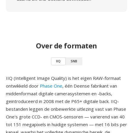
Over de formaten
IIQ
SNB
IIQ (Intelligent Image Quality) is het eigen RAW-formaat
ontwikkeld door
Phase One
, één Deense fabrikant van
middenformaat digitale camerasystemen en -backs,
geintroduceerd in 2008 met de P65+ digitale back. IIQ-
bestanden leggen de onbewerkte uitlezing vast van Phase
One's grote CCD- en CMOS-sensoren — varierend van 40
tot 151 megapixels in huidige systemen — met 16 bits per
kanaal, waarbij het volledige dynamische bereik, de