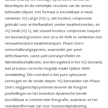
kleurdiepte en de ruimtelijke resolutie van de sensor
behouden blijven. Het formaat is beschikbaar in twee
varianten: IIQ Large (IIQ L), dat lossless compressie
gebruikt voor archiefkwaliteit zonder kwaliteitsverlies, en
IIQ Small (IIQ S), dat visueel lossless compressie toepast
om bestandsgroottes met circa 40-60% te verkleinen met
verwaarloosbare kwaliteitsimpact. Phase One's
sensorkalibratigegevens, waaronder per-pixel
defectkaarten, vaste-patroonruisprofielen en
fabriekskleurkalibratie, worden ingebed in het IIQ-bestand,
wat precieze correctie mogelijk maakt tijdens RAW-
ontwikkeling. Één voordeel is het pure oplossend
vermogen en de tonale diepte: IIQ-bestanden van Phase
One's vlaggenschipsystemen leveren de hoogste
pixeltellingen en het breedste dynamische bereik
beschikbaar in commerciele fotografie, waardoor ze het
standaardformaat zijn voor museumdigitalisering,