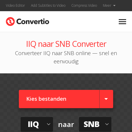
Video Editor
Add Subtitles to Video
Compress Video
Meer
IIQ naar SNB Converter
Converteer IIQ naar SNB online — snel en
eenvoudig
Kies bestanden
IIQ
SNB
naar