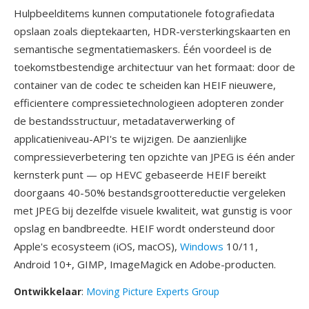
Hulpbeelditems kunnen computationele fotografiedata
opslaan zoals dieptekaarten, HDR-versterkingskaarten en
semantische segmentatiemaskers. Één voordeel is de
toekomstbestendige architectuur van het formaat: door de
container van de codec te scheiden kan HEIF nieuwere,
efficientere compressietechnologieen adopteren zonder
de bestandsstructuur, metadataverwerking of
applicatieniveau-API's te wijzigen. De aanzienlijke
compressieverbetering ten opzichte van JPEG is één ander
kernsterk punt — op HEVC gebaseerde HEIF bereikt
doorgaans 40-50% bestandsgroottereductie vergeleken
met JPEG bij dezelfde visuele kwaliteit, wat gunstig is voor
opslag en bandbreedte. HEIF wordt ondersteund door
Apple's ecosysteem (iOS, macOS),
Windows
10/11,
Android 10+, GIMP, ImageMagick en Adobe-producten.
Ontwikkelaar
:
Moving Picture Experts Group