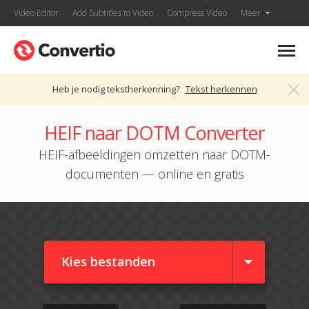
Video Editor
Add Subtitles to Video
Compress Video
Meer
Heb je nodig tekstherkenning?
Tekst herkennen
HEIF naar DOTM Converter
HEIF-afbeeldingen omzetten naar DOTM-
documenten — online en gratis
Kies bestanden