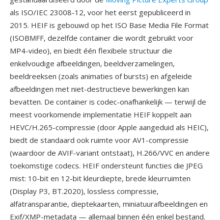
als ISO/IEC 23008-12, voor het eerst gepubliceerd in
2015. HEIF is gebouwd op het ISO Base Media File Format
(ISOBMFF, dezelfde container die wordt gebruikt voor
MP4-video), en biedt één flexibele structuur die
enkelvoudige afbeeldingen, beeldverzamelingen,
beeldreeksen (zoals animaties of bursts) en afgeleide
afbeeldingen met niet-destructieve bewerkingen kan
bevatten. De container is codec-onafhankelijk — terwijl de
meest voorkomende implementatie HEIF koppelt aan
HEVC/H.265-compressie (door Apple aangeduid als HEIC),
biedt de standaard ook ruimte voor AV1-compressie
(waardoor de AVIF-variant ontstaat), H.266/VVC en andere
toekomstige codecs. HEIF ondersteunt functies die JPEG
mist: 10-bit en 12-bit kleurdiepte, brede kleurruimten
(Display P3, BT.2020), lossless compressie,
alfatransparantie, dieptekaarten, miniatuurafbeeldingen en
Exif/XMP-metadata — allemaal binnen één enkel bestand.