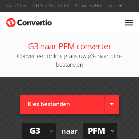
Video Editor
Add Subtitles to Video
Compress Video
Meer
G3 naar PFM converter
Converteer online gratis uw g3- naar pfm-
bestanden
Kies bestanden
G3
PFM
naar