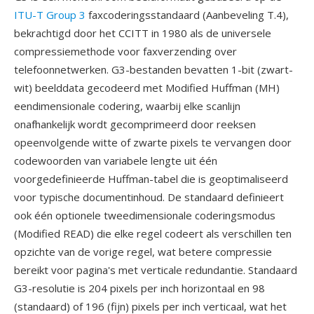
ITU-T Group 3
faxcoderingsstandaard (Aanbeveling T.4),
bekrachtigd door het CCITT in 1980 als de universele
compressiemethode voor faxverzending over
telefoonnetwerken. G3-bestanden bevatten 1-bit (zwart-
wit) beelddata gecodeerd met Modified Huffman (MH)
eendimensionale codering, waarbij elke scanlijn
onafhankelijk wordt gecomprimeerd door reeksen
opeenvolgende witte of zwarte pixels te vervangen door
codewoorden van variabele lengte uit één
voorgedefinieerde Huffman-tabel die is geoptimaliseerd
voor typische documentinhoud. De standaard definieert
ook één optionele tweedimensionale coderingsmodus
(Modified READ) die elke regel codeert als verschillen ten
opzichte van de vorige regel, wat betere compressie
bereikt voor pagina's met verticale redundantie. Standaard
G3-resolutie is 204 pixels per inch horizontaal en 98
(standaard) of 196 (fijn) pixels per inch verticaal, wat het