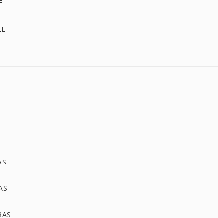
F
EL
AS
AS
RAS