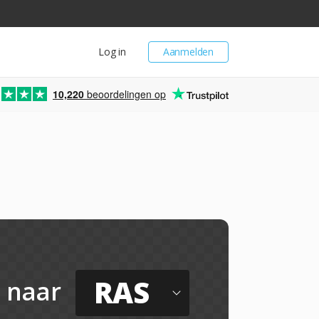
Log in
Aanmelden
10,220
beoordelingen op
RAS
naar