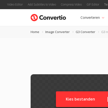
Video Editor
Add Subtitles to Video
Compress Video
GIF Editor
Te
Converteren
Home
Image Converter
G3 Converter
G3 n
Kies bestanden