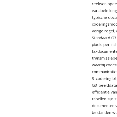
reeksen opee
variabele len
typische docu
coderingsmodu
vorige regel,
Standaard G3-r
pixels per inc
faxdocumenten
transmissieb
waarbij code
communicaties
3-codering bl
G3-beelddata 
efficiëntie v
tabellen zijn 
documenten v
bestanden w