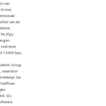
en van
rd voor
ensionale
ichte van de
dantie.
96 (fijn)
vangen
 real-time
ot 14400 bps,
liteit: Group
e, waardoor
reldwijd. De
e Huffman-
ijke
KB. G3-
oftware.