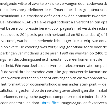
nvolgende witte of zwarte pixels te vervangen door codewoord
gte uit één voorgedefinieerde Huffman-tabel die is geoptimalisee
mentinhoud. De standaard definieert ook één optionele tweedim
s (Modified READ) die elke regel codeert als verschillen ten opz
 wat betere compressie bereikt voor pagina's met verticale redun
esolutie is 204 pixels per inch horizontaal en 98 (standaard) of 1
h verticaal, wat het kenmerkende licht uitgerekte uiterlijk van ont
 oplevert. De codering was zorgvuldig geoptimaliseerd voor de
eperkingen van modems uit de jaren 1980 die werkten op 2400 t
rings- en decoderingssnelheid moesten overeenkomen met de
nelheid. Één voordeel is de universele telecommunicatiecompatibi
ijft de verplichte basiscodec voor elke geproduceerde faxmachin
kan worden verzonden naar of ontvangen van elk faxapparaat we
an het formaat voor documentinhoud is één ander sterk punt — d
statistisch afgestemd op de reekslengtevertdeelingen die in zakel
oorkomen, en typische pagina's comprimeren tot minder dan 30 
orden ondersteund door
LibreOffice
, ImageMagick en faxservers