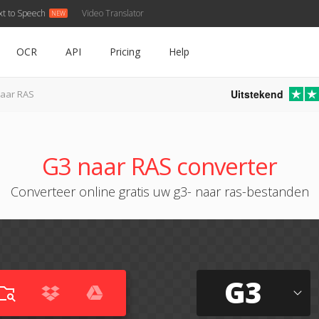
xt to Speech
Video Translator
OCR
API
Pricing
Help
Uitstekend
aar RAS
G3 naar RAS converter
Converteer online gratis uw g3- naar ras-bestanden
G3