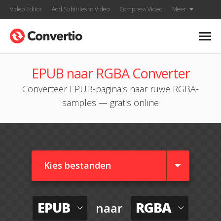
Video Editor
Add Subtitles to Video
Compress Video
Meer
EPUB naar RGBA Converter
Converteer EPUB-pagina's naar ruwe RGBA-
samples — gratis online
Kies bestanden
EPUB
RGBA
naar