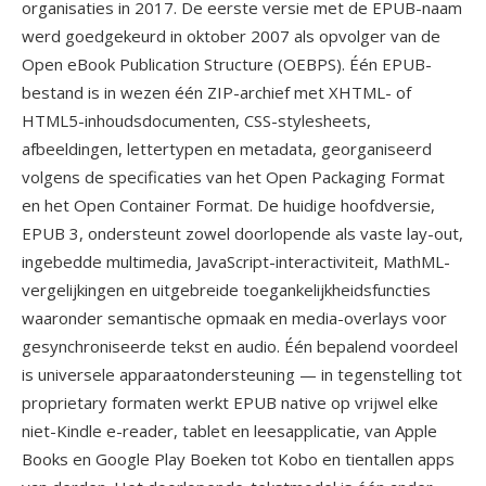
organisaties in 2017. De eerste versie met de EPUB-naam
werd goedgekeurd in oktober 2007 als opvolger van de
Open eBook Publication Structure (OEBPS). Één EPUB-
bestand is in wezen één ZIP-archief met XHTML- of
HTML5-inhoudsdocumenten, CSS-stylesheets,
afbeeldingen, lettertypen en metadata, georganiseerd
volgens de specificaties van het Open Packaging Format
en het Open Container Format. De huidige hoofdversie,
EPUB 3, ondersteunt zowel doorlopende als vaste lay-out,
ingebedde multimedia, JavaScript-interactiviteit, MathML-
vergelijkingen en uitgebreide toegankelijkheidsfuncties
waaronder semantische opmaak en media-overlays voor
gesynchroniseerde tekst en audio. Één bepalend voordeel
is universele apparaatondersteuning — in tegenstelling tot
proprietary formaten werkt EPUB native op vrijwel elke
niet-Kindle e-reader, tablet en leesapplicatie, van Apple
Books en Google Play Boeken tot Kobo en tientallen apps