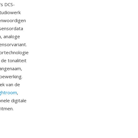
's DCS-
studiowerk
genwoordigen
 sensordata
, analoge
ensorvariant.
ortechnologie
e tonaliteit
aangenaam,
abewerking.
rek van de
ghtroom
,
ele digitale
ritmen.