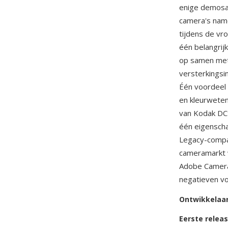
enige demosai
camera's name
tijdens de vr
één belangrij
op samen met 
versterkingsi
Één voordeel
en kleurweten
van Kodak DCS
één eigenscha
Legacy-compat
cameramarkt 
Adobe Camera
negatieven vo
Ontwikkelaa
Eerste relea