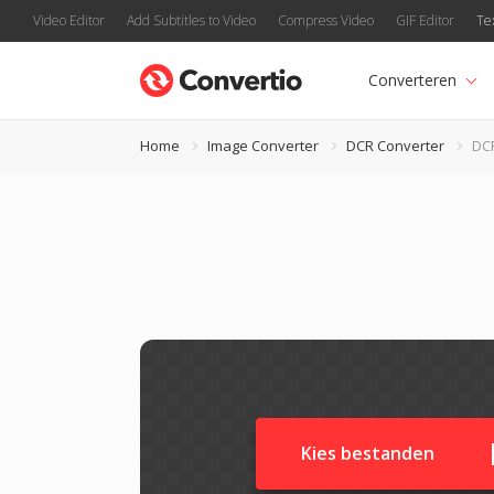
Video Editor
Add Subtitles to Video
Compress Video
GIF Editor
Te
Converteren
Home
Image Converter
DCR Converter
DC
Kies bestanden