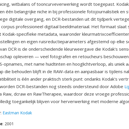
cing, witbalans of tooncurveverwerking wordt toegepast. Kodak
n één belangrijke niche in bij professionele fotojournalistiek en 
oege digitale overgang, en DCR-bestanden uit dit tijdperk verte
k corpus professioneel digitaal beeldmateriaal. Het formaat slaat
Kodak-specifieke metadata, waaronder kleurmatrixcoefficienten
nstellingen en eigen ruisreductieparameters afgestemd op elke s
 van DCR is de onderscheidende kleurweergave die Kodak's sens
schap opleveren — veel fotografen en retoucheurs beschouwen d
-opnames, met name huidtinten en hooglichtverloop, als uniek 
p die behouden blijft in de RAW-data en aanpasbaar is tijdens n
ibiliteit is één ander praktisch sterk punt: ondanks Kodak's vert
worden DCR-bestanden nog steeds ondersteund door Adobe
Li
 Raw, dcraw en RawTherapee, waardoor deze vroege profession
lledig toegankelijk blijven voor herverwerking met moderne algo
r
:
Eastman Kodak
se
: 2001