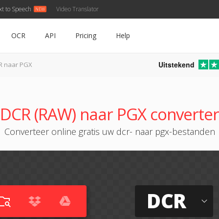
xt to Speech
Video Translator
OCR
API
Pricing
Help
Uitstekend
R naar PGX
DCR (RAW) naar PGX converter
Converteer online gratis uw dcr- naar pgx-bestanden
DCR