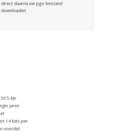
direct daarna uw pgx-bestand
downloaden
DCS-lijn
egin jaren
aat
t 14 bits per
en voordat