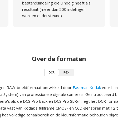
bestandsindeling die u nodig heeft als
resultaat (meer dan 200 indelingen
worden ondersteund)
Over de formaten
DCR
PGX
igen RAW-beeldformaat ontwikkeld door
Eastman Kodak
voor hun 
ra System) van professionele digitale camera's. Geintroduceerd b
ra's als de DCS Pro Back en DCS Pro SLR/n, legt het DCR-form
ta vast van Kodak's fullframe CMOS- en CCD-sensoren met 12 to
ij het volledige tonaalbereik en de kleurinformatie behouden blijv