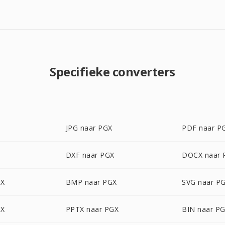
Specifieke converters
JPG naar PGX
PDF naar P
X
DXF naar PGX
DOCX naar 
GX
BMP naar PGX
SVG naar P
GX
PPTX naar PGX
BIN naar P