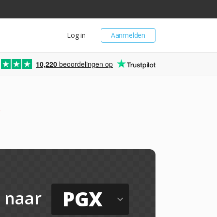
Log in
Aanmelden
10,220
beoordelingen op
PGX
naar