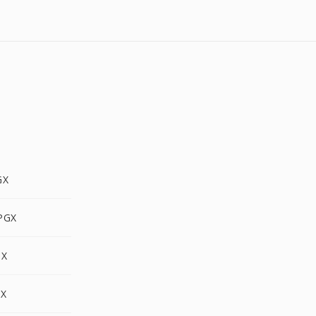
GX
PGX
GX
GX