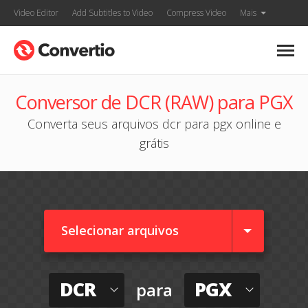
Video Editor
Add Subtitles to Video
Compress Video
Mais
Conversor de DCR (RAW) para PGX
Converta seus arquivos dcr para pgx online e
grátis
Selecionar arquivos
DCR
PGX
para