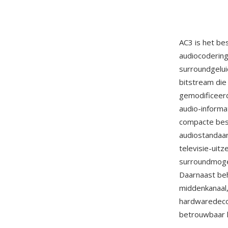
AC3 is het be
audiocodering
surroundgeluid
bitstream die
gemodificeerd
audio-informa
compacte best
audiostandaa
televisie-uit
surroundmogel
Daarnaast beh
middenkanaal,
hardwaredecod
betrouwbaar 