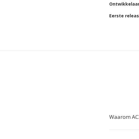
Ontwikkelaa
Eerste relea
Waarom AC3