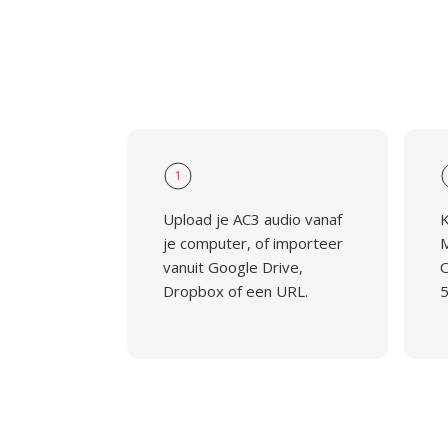
1
Upload je AC3 audio vanaf
K
je computer, of importeer
M
vanuit Google Drive,
O
Dropbox of een URL.
5