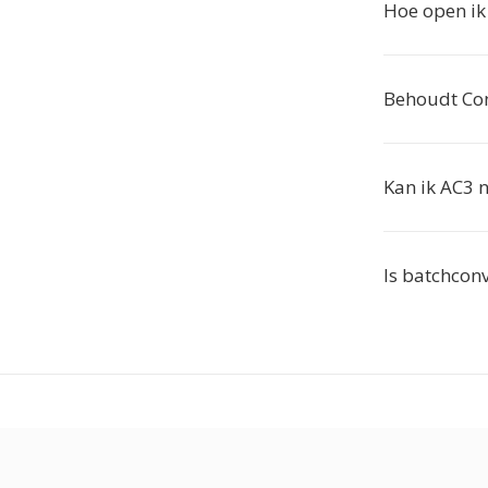
Hoe open i
Behoudt Con
Kan ik AC3 
Is batchcon