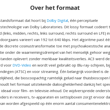
Over het formaat
standsformaat dat hoort bij
Dolby Digital
, één perceptuele
stechnologie van Dolby Laboratories. Dit lossy formaat codeert t
 (links, midden, rechts, links surround, rechts surround en LFE) i
 doorgaans varieert van 192 tot 640 kbps. Het algoritme past éé
e discrete cosinustransformatie toe met psychoakoestische an
tie onder de waarnemingsdrempel van het menselijk gehoor weg 
anden oplevert zonder merkbaar kwaliteitsverlies. AC3 werd de 
rd voor
DVD-Video
en wordt veel gebruikt op Blu-ray-schijven, bij
zendingen (ATSC) en voor streaming. Één belangrijk voordeel is d
ijkheid, die bioscoopachtig ruimtelijk geluid naar thuisbioscopen 
oudt het formaat uitstekende dialooghelderheid dankzij het spec
 ideaal voor film- en televisie-inhoud. De wijdverspreide onders
ers in receivers, tv-apparaten en settopboxen zorgt ervoor da
kan worden afgespeeld op één enorm aantal consumentenelektro