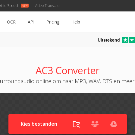
xt to Speech
Video Translator
OCR
API
Pricing
Help
Uitstekend
AC3 Converter
surroundaudio online om naar MP3, WAV, DTS en meer
Kies bestanden