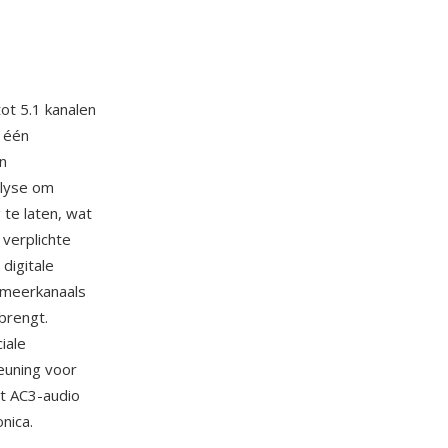
ot 5.1 kanalen
n één
n
alyse om
te laten, wat
verplichte
 digitale
e meerkanaals
brengt.
iale
teuning voor
t AC3-audio
nica.