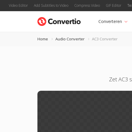
Video Editor
Add Subtitles to Video
Compress Video
GIF Editor
Te
Converteren
Home
Audio Converter
AC3 Converter
Zet AC3 