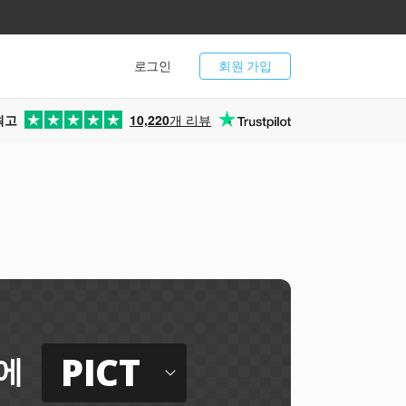
로그인
회원 가입
최고
10,220
개 리뷰
PICT
에