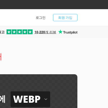
로그인
회원 가입
최고
10,220
개 리뷰
터
WEBP
에