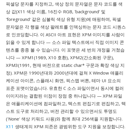
픽셀당 문자를 지정하고, 색상 정의 문자열은 문자 코드를 색
상 값(X11 색상 이름, 16진수 RGB, 'background' 및
'foreground' 같은 심볼릭 색상 유형 지원)에 매핑하며, 픽셀
문자열은 각 행을 색상 팔레트를 인덱싱하는 문자 코드 시퀀스
로 인코딩합니다. 이 ASCII 아트 표현은 XPM 이미지를 사람이
읽을 수 있게 합니다 — 소스 파일 텍스트에서 직접 이미지 콘
텐츠를 종종 볼 수 있습니다. 이 포맷은 세 번의 개정을 거쳤습
니다 — XPM1(1989, X10 호환), XPM2(간소화된 구문),
XPM3(1991, 현재 버전으로 static char* 구문과 확장 색상 지
정). XPM은 1990년대와 2000년대에 걸쳐 X Window 애플리
케이션 아이콘, 스플래시 화면, 픽스맵 버튼, 테마 UI 요소의
표준 포맷이었습니다. 유효한 C 소스 파일이면서 동시에 컬러
이미지라는 결합된 이점이 장점 중 하나입니다 — XPM 파일
은 애플리케이션에 컴파일하고, 텍스트 편집기로 편집하고, 텍
스트 도구로 처리하고, 버전 관리할 수 있으면서도 투명도
('None' 색상 키워드 사용)와 함께 최대 256색을 지원합니다.
X11
생태계의 XPM 의존은 광범위한 도구 지원을 보장합니다.