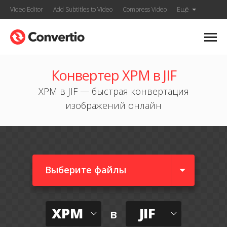
Video Editor
Add Subtitles to Video
Compress Video
Ещё
Конвертер XPM в JIF
XPM в JIF — быстрая конвертация
изображений онлайн
Выберите файлы
XPM
JIF
в