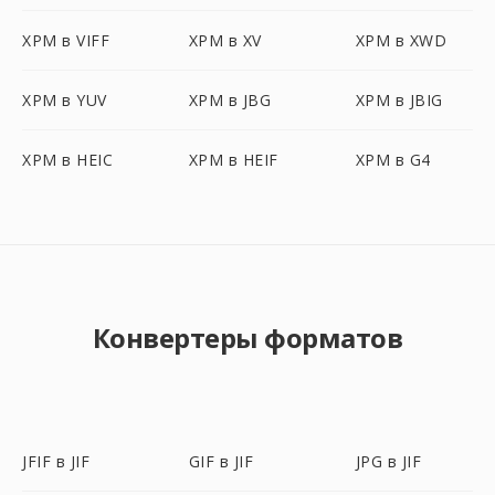
XPM в VIFF
XPM в XV
XPM в XWD
XPM в YUV
XPM в JBG
XPM в JBIG
XPM в HEIC
XPM в HEIF
XPM в G4
Конвертеры форматов
JFIF в JIF
GIF в JIF
JPG в JIF