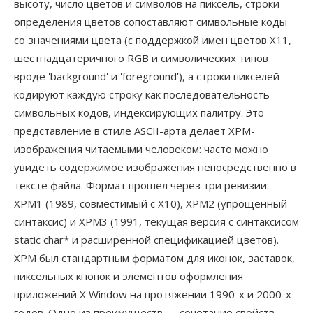
высоту, число цветов и символов на пиксель, строки
определения цветов сопоставляют символьные коды
со значениями цвета (с поддержкой имен цветов X11,
шестнадцатеричного RGB и символических типов
вроде 'background' и 'foreground'), а строки пикселей
кодируют каждую строку как последовательность
символьных кодов, индексирующих палитру. Это
представление в стиле ASCII-арта делает XPM-
изображения читаемыми человеком: часто можно
увидеть содержимое изображения непосредственно в
тексте файла. Формат прошел через три ревизии:
XPM1 (1989, совместимый с X10), XPM2 (упрощенный
синтаксис) и XPM3 (1991, текущая версия с синтаксисом
static char* и расширенной спецификацией цветов).
XPM был стандартным форматом для иконок, заставок,
пиксельных кнопок и элементов оформления
приложений X Window на протяжении 1990-х и 2000-х
годов. Одно из преимуществ — сочетание свойств