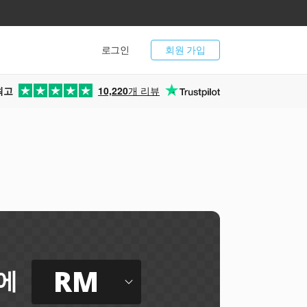
로그인
회원 가입
최고
10,220
개 리뷰
RM
에