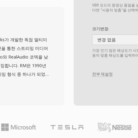
렉토리 구조를 사용하여,
VBR 모드의 동영상 품질을 
녹화하는 동시에 녹화 시작 부분
다면 "사용자 맞춤"을 선택
타데이터 프레임워크는 프
최초 방영 날짜를 포함한 전
크기변경:
램 정보를 보존하여, 녹화
works가 개발한 독점 멀티미
변경 없음
합니다. 이 형식은 디지털
넷을 통한 스트리밍 미디어
가장 인기 많은 해상도가 사
소스의 표준 화질 및 고화질 녹
용자 맞춤 해상도를 입력하여
와 RealAudio 코덱을 낮
Media Center를 통해
합니다. RM은 1990년
ws 도구를 사용하여 더 단
리밍 형식 중 하나가 되었
전부 재설정
ndows Media Center
된 미디어 애플리케이션 중 하
s 8에서 제한적 지원),
되기 전에 버퍼링된 스트리밍
 있으며 타사 비디오 도구로
정 비트레이트 인코딩과 전
조를 사용하여, 불안정한
재생을 가능하게 합니다.
트림을 포함할 수 있어, 사
품질을 조절하는