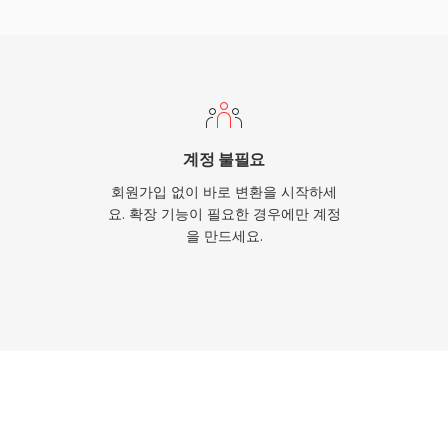
컨테이너는 제목, 저자, 저작
works는 효율적인 네트워
로토콜을 이 형식과 함께 개
상적인 것으로 평가되었으
ps의 낮은 비트레이트에서도
edia는 현대 스트리밍 기
계정 불필요
리던 시절 RealMedia
회원가입 없이 바로 변환을 시작하세
라이브러리의 초기 인터넷 시
요. 확장 기능이 필요한 경우에만 계정
을 만드세요.