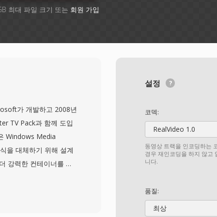
GB 최대 파일 크기 또는
회원 가입
설정
icrosoft가 개발하고 2008년
코덱:
nter TV Pack과 함께 도입
RealVideo 1.0
indows Media
동영상 트랙을 인코딩하는 코
 형식을 대체하기 위해 설계
경우 재인코딩을 하지 않고
니다.
 더 강력한 컨테이너를 제
4 인코딩의 비디오와 AC-3
, 자막 데이터, 전자 프로
품질:
 저장합니다. 이 컨테이
최상