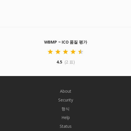
WBMP ~ ICO 품질 평가
4.5
(2 표)
About
Security
형식
Help
Status