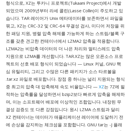
형식으로, XZ는 투카니 프로젝트(Tukaani Project)에서 개발
되었으며 2009년부터 라세 콜린(Lasse Collin)이 주도하고 있
습니다. TAR 레이어가 Unix 메타데이터를 보존하면서 파일을
묶고, XZ는 CRC-32 및 CRC-64 무결성 검사, 미디어 저장을 위
한 패딩 지원, 병렬 압축 해제를 가능하게 하는 스트림/블록 구
조를 갖춘 견고한 컨테이너에서 LZMA2 압축을 적용합니다.
LZMA2는 비압축 데이터의 더 나은 처리와 멀티스레드 압축
지원으로 LZMA를 개선합니다. TAR.XZ는 많은 오픈소스 프로
젝트의 선호 배포 형식이 되었습니다 — Linux 커널, GNU 핵
심 유틸리티, 그리고 수많은 다른 패키지가 소스 타르볼을
.tar.xz 파일로 배포합니다. 장점 중 하나는 널리 지원되는 형식
중 최고의 압축 대 압축해제 속도 비율입니다 —
XZ
는 7Z에 필
적하는 압축률을 달성하면서 bzip2보다 빠르게 압축을 해제하
며, 이는 소프트웨어 배포에 이상적인 조합입니다. 내장된 무
결성 검증도 또 다른 강점입니다: 원시 LZMA 스트림과 달리
XZ 컨테이너는 데이터가 애플리케이션 레이어에 도달하기 전
에 손상을 감지하는 체크섬을 포함합니다. GNU tar는 -J 플래