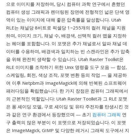
으로 이미지를 저장하며, 당시 컴퓨터 과학 연구에서 흔했던
컴퓨터 생성 그래픽과 렌더링된 장면에 전형적인 넓은 단색 영
역이 있는 이미지에 대해 좋은 압축률을 달성합니다. Utah
RLE는 채널당 8비트로 픽셀당 1~255개의 컬러 채널을 지원
하며, 이미지 크기, 채널 수, 배경색, 선택적 컬러 맵을 지정하
는 헤더를 포함합니다. 이 포맷은 추가 채널로서 알파 채널 데
이터를 수용하며, 배경색과 일치하는 빈 스캔라인은 추가 압축
을 위해 완전히 생략할 수 있습니다. Utah Raster Toolkit은
RLE 이미지를 조작하기 위한 Unix 명령줄 도구 모음 — 합성,
스케일링, 회전, 색상 조작, 포맷 변환 등의 작업 — 을 제공하
여 이후 Netpbm과 ImageMagick에 의해 반복된 소프트웨어
패러다임을 확립했습니다. 한 가지 장점은 컴퓨터 그래픽에서
의 근본적인 역할입니다: Utah Raster Toolkit과 그 RLE 포맷
은 퐁 셰이딩 모델, 구로 셰이딩 및 유타 주전자를 탄생시킨 것
과 같은 연구 환경에서 등장했으며 — 초기
컴퓨터 그래픽
연
구 출력의 많은 부분이 이 포맷으로 저장되었습니다. 이 포맷
은 ImageMagick, GIMP 및 다양한 레거시 그래픽 도구에서 지