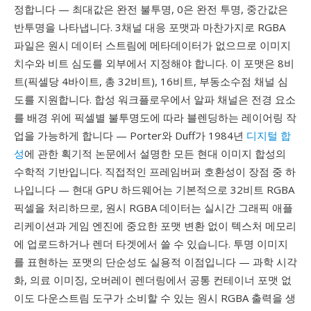
정합니다 — 최대값은 완전 불투명, 0은 완전 투명, 중간값은
반투명을 나타냅니다. 3채널 대응 포맷과 마찬가지로 RGBA
파일은 원시 데이터 스트림에 메타데이터가 없으므로 이미지
치수와 비트 심도를 외부에서 지정해야 합니다. 이 포맷은 8비
트(픽셀당 4바이트, 총 32비트), 16비트, 부동소수점 채널 심
도를 지원합니다. 합성 워크플로우에서 알파 채널은 전경 요소
를 배경 위에 픽셀별 불투명도에 따라 블렌딩하는 레이어링 작
업을 가능하게 합니다 — Porter와 Duff가 1984년
디지털 합
성
에 관한 획기적 논문에서 설명한 모든 현대 이미지 합성의
수학적 기반입니다. 직접적인 프레임버퍼 호환성이 장점 중 하
나입니다 — 현대 GPU 하드웨어는 기본적으로 32비트 RGBA
픽셀을 처리하므로, 원시 RGBA 데이터는 실시간 그래픽 애플
리케이션과 게임 엔진에 중요한 포맷 변환 없이 텍스처 메모리
에 업로드하거나 렌더 타겟에서 쓸 수 있습니다. 투명 이미지
를 표현하는 포맷의 단순성도 실용적 이점입니다 — 과학 시각
화, 의료 이미징, 오버레이 렌더링에서 공통 컨테이너 포맷 없
이도 다운스트림 도구가 소비할 수 있는 원시 RGBA 출력을 생