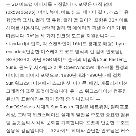
는 2D 비트맵 이미지를 저장합니다. 포맷은 매직 넘버
(0x59a66a95), 너비, 높이, 비트 심도, 데이터 길이, 래스터 유
형(압축 표시), 컬러 맵 유형, 컬러 맵 길이가 포함된 32바이트
헤더를 사용하며, 선택적 컬러 맵 데이터와 픽셀 데이터가 뒤
따릅니다. RAS는 세 가지 인코딩 모드를 지원합니다 —
standard(비압축, 각 스캔라인이 16비트 경계로 패딩), byte-
encoded(단순한 이스케이프 코드 방식의 런 길이 인코딩),
RGB(BGR이 아닌 RGB 바이트 순서의 비압축). Sun Raster는
Sun의 윈도우 시스템과 이후 OpenWindows 데스크톱 환경의
네이티브 이미지 포맷으로, 1980년대와 1990년대에 걸쳐
Sun 워크스테이션에서 스크린샷, 아이콘, 배경, 애플리케이션
그래픽의 표준 포맷이었습니다. 유닉스 워크스테이션 컴퓨팅
유산의 표현이라는 점이 장점 중 하나입니다 —
SunOS/Solaris 시대의 Sun Raster 파일은 네트워킹, 멀티프로
세싱, 그래픽 워크스테이션 설계의 발전을 주도한 중요한 컴퓨
팅 플랫폼의 시각적 문화를 기록합니다. 포맷의 단순한 구조도
실용적 강점입니다 — 32바이트 헤더와 간단한 인코딩은 커스