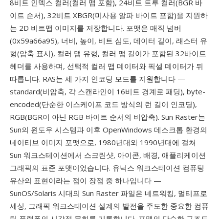
8비트 인덱스 컬러(컬러 맵 포함), 24비트 트루 컬러(BGR 바
이트 순서), 32비트 XBGR(미사용 알파 바이트 포함)을 지원하
는 2D 비트맵 이미지를 저장합니다. 포맷은 매직 넘버
(0x59a66a95), 너비, 높이, 비트 심도, 데이터 길이, 래스터 유
형(압축 표시), 컬러 맵 유형, 컬러 맵 길이가 포함된 32바이트
헤더를 사용하며, 선택적 컬러 맵 데이터와 픽셀 데이터가 뒤
따릅니다. RAS는 세 가지 인코딩 모드를 지원합니다 —
standard(비압축, 각 스캔라인이 16비트 경계로 패딩), byte-
encoded(단순한 이스케이프 코드 방식의 런 길이 인코딩),
RGB(BGR이 아닌 RGB 바이트 순서의 비압축). Sun Raster는
Sun의 윈도우 시스템과 이후 OpenWindows 데스크톱 환경의
네이티브 이미지 포맷으로, 1980년대와 1990년대에 걸쳐
Sun 워크스테이션에서 스크린샷, 아이콘, 배경, 애플리케이션
그래픽의 표준 포맷이었습니다. 유닉스 워크스테이션 컴퓨팅
유산의 표현이라는 점이 장점 중 하나입니다 —
SunOS/Solaris 시대의 Sun Raster 파일은 네트워킹, 멀티프로
세싱, 그래픽 워크스테이션 설계의 발전을 주도한 중요한 컴퓨
팅 플랫폼의 시각적 문화를 기록합니다. 포맷의 단순한 구조도