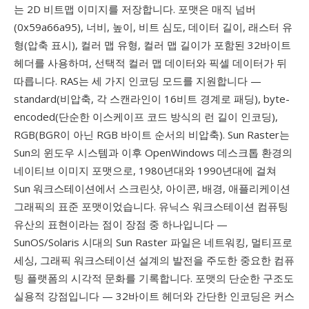
는 2D 비트맵 이미지를 저장합니다. 포맷은 매직 넘버
(0x59a66a95), 너비, 높이, 비트 심도, 데이터 길이, 래스터 유
형(압축 표시), 컬러 맵 유형, 컬러 맵 길이가 포함된 32바이트
헤더를 사용하며, 선택적 컬러 맵 데이터와 픽셀 데이터가 뒤
따릅니다. RAS는 세 가지 인코딩 모드를 지원합니다 —
standard(비압축, 각 스캔라인이 16비트 경계로 패딩), byte-
encoded(단순한 이스케이프 코드 방식의 런 길이 인코딩),
RGB(BGR이 아닌 RGB 바이트 순서의 비압축). Sun Raster는
Sun의 윈도우 시스템과 이후 OpenWindows 데스크톱 환경의
네이티브 이미지 포맷으로, 1980년대와 1990년대에 걸쳐
Sun 워크스테이션에서 스크린샷, 아이콘, 배경, 애플리케이션
그래픽의 표준 포맷이었습니다. 유닉스 워크스테이션 컴퓨팅
유산의 표현이라는 점이 장점 중 하나입니다 —
SunOS/Solaris 시대의 Sun Raster 파일은 네트워킹, 멀티프로
세싱, 그래픽 워크스테이션 설계의 발전을 주도한 중요한 컴퓨
팅 플랫폼의 시각적 문화를 기록합니다. 포맷의 단순한 구조도
실용적 강점입니다 — 32바이트 헤더와 간단한 인코딩은 커스